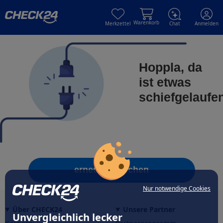
Skip to main content
Skip to main content
Warenkorb
Merkzettel
Chat
Anmelden
Hoppla, da
ist etwas
schiefgelaufe
erneut versuchen
Nur notwendige Cookies
Über CHECK24
Unsere Partner
Unvergleichlich lecker