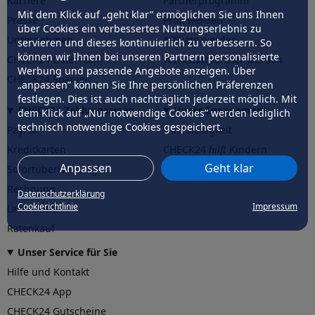
Karriere
Partnerprogramm
Mit dem Klick auf „geht klar” ermöglichen Sie uns Ihnen
Presse
Profi werden
über Cookies ein verbessertes Nutzungserlebnis zu
Unternehmen
Affiliate werden
servieren und dieses kontinuierlich zu verbessern. So
können wir Ihnen bei unseren Partnern personalisierte
CHECK24 Österreich
Werkstattpartner werden
Werbung und passende Angebote anzeigen. Über
CHECK24 Spanien
„anpassen” können Sie Ihre persönlichen Präferenzen
festlegen. Dies ist auch nachträglich jederzeit möglich. Mit
CHECK24 Zahlungsarten
Unser Engagement
dem Klick auf „Nur notwendige Cookies” werden lediglich
technisch notwendige Cookies gespeichert.
PayPal
Nachhaltigkeit
Kreditkarten
CHECK24
hilft
Kindern
Anpassen
Geht klar
Sofortüberweisung
CHECK24
hilft
der Natur
Rechnung
Datenschutzerklärung
Cookierichtlinie
Impressum
Lastschrift
Ratenkauf
Unser Service für Sie
Hilfe und Kontakt
CHECK24 App
CHECK24 Gutscheine