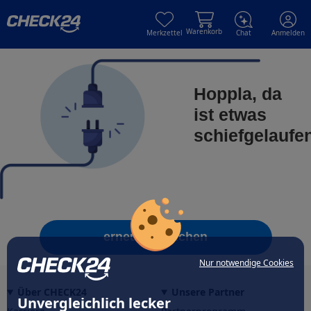
Skip to main content
Skip to main content
Warenkorb
Merkzettel
Chat
Anmelden
Hoppla, da
ist etwas
schiefgelaufe
erneut versuchen
Nur notwendige Cookies
Über CHECK24
Unsere Partner
Unvergleichlich lecker