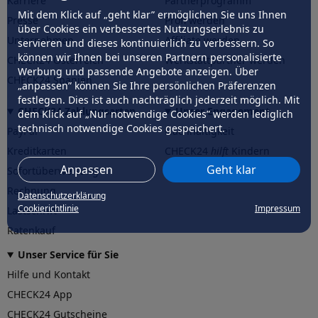
Karriere
Partnerprogramm
Mit dem Klick auf „geht klar” ermöglichen Sie uns Ihnen
Presse
Profi werden
über Cookies ein verbessertes Nutzungserlebnis zu
Unternehmen
Affiliate werden
servieren und dieses kontinuierlich zu verbessern. So
können wir Ihnen bei unseren Partnern personalisierte
CHECK24 Österreich
Werkstattpartner werden
Werbung und passende Angebote anzeigen. Über
CHECK24 Spanien
„anpassen” können Sie Ihre persönlichen Präferenzen
festlegen. Dies ist auch nachträglich jederzeit möglich. Mit
CHECK24 Zahlungsarten
Unser Engagement
dem Klick auf „Nur notwendige Cookies” werden lediglich
technisch notwendige Cookies gespeichert.
PayPal
Nachhaltigkeit
Kreditkarten
CHECK24
hilft
Kindern
Anpassen
Geht klar
Sofortüberweisung
CHECK24
hilft
der Natur
Rechnung
Datenschutzerklärung
Cookierichtlinie
Impressum
Lastschrift
Ratenkauf
Unser Service für Sie
Hilfe und Kontakt
CHECK24 App
CHECK24 Gutscheine