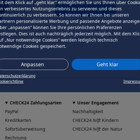
it dem Klick auf „geht klar” ermöglichen Sie uns Ihnen über Cooki
in verbessertes Nutzungserlebnis zu servieren und dieses
erneut versuchen
ontinuierlich zu verbessern. So können wir Ihnen bei unseren
artnern personalisierte Werbung und passende Angebote anzeige
ber „anpassen” können Sie Ihre persönlichen Präferenzen
estlegen. Dies ist auch nachträglich jederzeit möglich. Mit dem Kli
uf „Nur notwendige Cookies” werden lediglich technisch
otwendige Cookies gespeichert.
Anpassen
Geht klar
atenschutzerklärung
okierichtlinie
Impress
CHECK24 Zahlungsarten
Unser Engagement
PayPal
Nachhaltigkeit
Kreditkarten
CHECK24
hilft
Kindern
Sofortüberweisung
CHECK24
hilft
der Natur
Rechnung