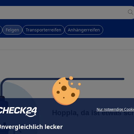
Felgen
Transporterreifen
Anhängerreifen
Nur notwendige Cooki
Hoppla, da ist etwas sc
nvergleichlich lecker