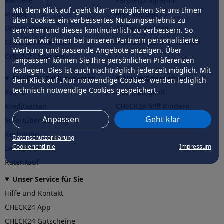
Karriere
Partnerprogramm
Mit dem Klick auf „geht klar” ermöglichen Sie uns Ihnen
Presse
Profi werden
über Cookies ein verbessertes Nutzungserlebnis zu
Unternehmen
Affiliate werden
servieren und dieses kontinuierlich zu verbessern. So
können wir Ihnen bei unseren Partnern personalisierte
CHECK24 Österreich
Werkstattpartner werden
Werbung und passende Angebote anzeigen. Über
CHECK24 Spanien
„anpassen” können Sie Ihre persönlichen Präferenzen
festlegen. Dies ist auch nachträglich jederzeit möglich. Mit
CHECK24 Zahlungsarten
Unser Engagement
dem Klick auf „Nur notwendige Cookies” werden lediglich
technisch notwendige Cookies gespeichert.
PayPal
Nachhaltigkeit
Kreditkarten
CHECK24
hilft
Kindern
Anpassen
Geht klar
Sofortüberweisung
CHECK24
hilft
der Natur
Rechnung
Datenschutzerklärung
Cookierichtlinie
Impressum
Lastschrift
Ratenkauf
Unser Service für Sie
Hilfe und Kontakt
CHECK24 App
CHECK24 Gutscheine