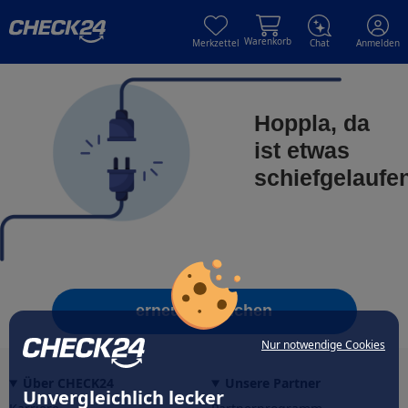
Skip to main content
Skip to main content
Warenkorb
Merkzettel
Chat
Anmelden
Hoppla, da
ist etwas
schiefgelaufe
erneut versuchen
Nur notwendige Cookies
Über CHECK24
Unsere Partner
Unvergleichlich lecker