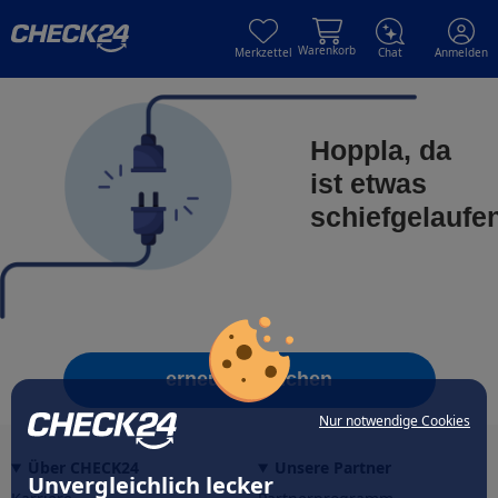
Skip to main content
Skip to main content
Warenkorb
Merkzettel
Chat
Anmelden
Hoppla, da
ist etwas
schiefgelaufe
erneut versuchen
Nur notwendige Cookies
Über CHECK24
Unsere Partner
Unvergleichlich lecker