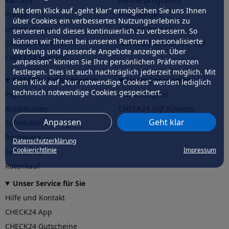
Karriere
Partnerprogramm
Mit dem Klick auf „geht klar” ermöglichen Sie uns Ihnen
Presse
Profi werden
über Cookies ein verbessertes Nutzungserlebnis zu
Unternehmen
Affiliate werden
servieren und dieses kontinuierlich zu verbessern. So
können wir Ihnen bei unseren Partnern personalisierte
CHECK24 Österreich
Werkstattpartner werden
Werbung und passende Angebote anzeigen. Über
CHECK24 Spanien
„anpassen” können Sie Ihre persönlichen Präferenzen
festlegen. Dies ist auch nachträglich jederzeit möglich. Mit
CHECK24 Zahlungsarten
Unser Engagement
dem Klick auf „Nur notwendige Cookies” werden lediglich
technisch notwendige Cookies gespeichert.
PayPal
Nachhaltigkeit
Kreditkarten
CHECK24
hilft
Kindern
Anpassen
Geht klar
Sofortüberweisung
CHECK24
hilft
der Natur
Rechnung
Datenschutzerklärung
Cookierichtlinie
Impressum
Lastschrift
Ratenkauf
Unser Service für Sie
Hilfe und Kontakt
CHECK24 App
CHECK24 Gutscheine