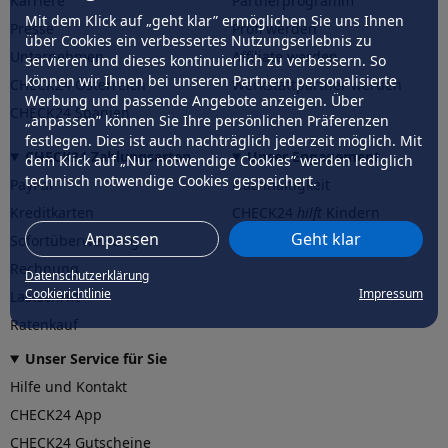
Karriere
Partnerprogramm
Mit dem Klick auf „geht klar” ermöglichen Sie uns Ihnen
Presse
Profi werden
über Cookies ein verbessertes Nutzungserlebnis zu
Unternehmen
Affiliate werden
servieren und dieses kontinuierlich zu verbessern. So
können wir Ihnen bei unseren Partnern personalisierte
CHECK24 Österreich
Werkstattpartner werden
Werbung und passende Angebote anzeigen. Über
CHECK24 Spanien
„anpassen” können Sie Ihre persönlichen Präferenzen
festlegen. Dies ist auch nachträglich jederzeit möglich. Mit
CHECK24 Zahlungsarten
Unser Engagement
dem Klick auf „Nur notwendige Cookies” werden lediglich
technisch notwendige Cookies gespeichert.
PayPal
Nachhaltigkeit
Kreditkarten
CHECK24
hilft
Kindern
Anpassen
Geht klar
Sofortüberweisung
CHECK24
hilft
der Natur
Rechnung
Datenschutzerklärung
Cookierichtlinie
Impressum
Lastschrift
Ratenkauf
Unser Service für Sie
Hilfe und Kontakt
CHECK24 App
CHECK24 Gutscheine