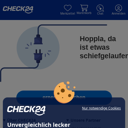
Skip to main content
Skip to main content
Warenkorb
Merkzettel
Chat
Anmelden
Hoppla, da
ist etwas
schiefgelaufe
erneut versuchen
Nur notwendige Cookies
Über CHECK24
Unsere Partner
Unvergleichlich lecker