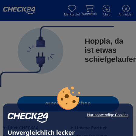
Skip to main content
Skip to main content
Warenkorb
Merkzettel
Chat
Anmelden
Hoppla, da
ist etwas
schiefgelaufe
erneut versuchen
Nur notwendige Cookies
Über CHECK24
Unsere Partner
Unvergleichlich lecker