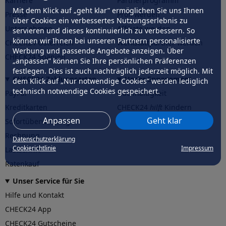
Karriere
Partnerprogramm
Mit dem Klick auf „geht klar” ermöglichen Sie uns Ihnen
Presse
Profi werden
über Cookies ein verbessertes Nutzungserlebnis zu
Unternehmen
Affiliate werden
servieren und dieses kontinuierlich zu verbessern. So
können wir Ihnen bei unseren Partnern personalisierte
CHECK24 Österreich
Werkstattpartner werden
Werbung und passende Angebote anzeigen. Über
CHECK24 Spanien
„anpassen” können Sie Ihre persönlichen Präferenzen
festlegen. Dies ist auch nachträglich jederzeit möglich. Mit
CHECK24 Zahlungsarten
Unser Engagement
dem Klick auf „Nur notwendige Cookies” werden lediglich
technisch notwendige Cookies gespeichert.
PayPal
Nachhaltigkeit
Kreditkarten
CHECK24
hilft
Kindern
Anpassen
Geht klar
Sofortüberweisung
CHECK24
hilft
der Natur
Rechnung
Datenschutzerklärung
Cookierichtlinie
Impressum
Lastschrift
Ratenkauf
Unser Service für Sie
Hilfe und Kontakt
CHECK24 App
CHECK24 Gutscheine