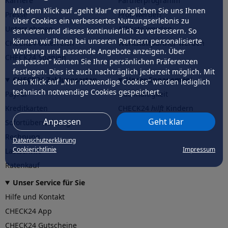
Karriere
Partnerprogramm
Mit dem Klick auf „geht klar” ermöglichen Sie uns Ihnen
Presse
Profi werden
über Cookies ein verbessertes Nutzungserlebnis zu
Unternehmen
Affiliate werden
servieren und dieses kontinuierlich zu verbessern. So
können wir Ihnen bei unseren Partnern personalisierte
CHECK24 Österreich
Werkstattpartner werden
Werbung und passende Angebote anzeigen. Über
CHECK24 Spanien
„anpassen” können Sie Ihre persönlichen Präferenzen
festlegen. Dies ist auch nachträglich jederzeit möglich. Mit
CHECK24 Zahlungsarten
Unser Engagement
dem Klick auf „Nur notwendige Cookies” werden lediglich
technisch notwendige Cookies gespeichert.
PayPal
Nachhaltigkeit
Kreditkarten
CHECK24
hilft
Kindern
Anpassen
Geht klar
Sofortüberweisung
CHECK24
hilft
der Natur
Rechnung
Datenschutzerklärung
Cookierichtlinie
Impressum
Lastschrift
Ratenkauf
Unser Service für Sie
Hilfe und Kontakt
CHECK24 App
CHECK24 Gutscheine