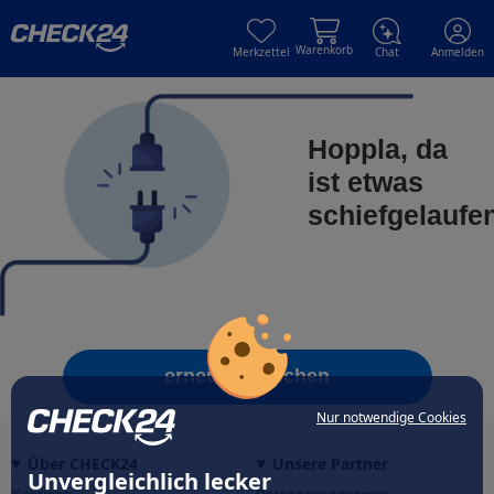
Skip to main content
Skip to main content
Warenkorb
Merkzettel
Chat
Anmelden
Hoppla, da
ist etwas
schiefgelaufe
erneut versuchen
Nur notwendige Cookies
Über CHECK24
Unsere Partner
Unvergleichlich lecker