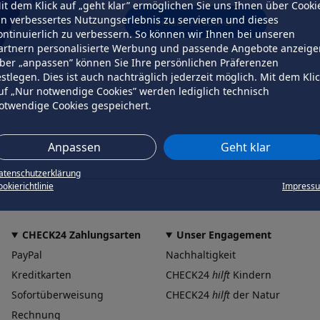
it dem Klick auf „geht klar” ermöglichen Sie uns Ihnen über Cooki
in verbessertes Nutzungserlebnis zu servieren und dieses
erneut versuchen
ontinuierlich zu verbessern. So können wir Ihnen bei unseren
artnern personalisierte Werbung und passende Angebote anzeige
ber „anpassen” können Sie Ihre persönlichen Präferenzen
estlegen. Dies ist auch nachträglich jederzeit möglich. Mit dem Kli
uf „Nur notwendige Cookies” werden lediglich technisch
otwendige Cookies gespeichert.
Anpassen
Geht klar
atenschutzerklärung
okierichtlinie
Impress
CHECK24 Zahlungsarten
Unser Engagement
PayPal
Nachhaltigkeit
Kreditkarten
CHECK24
hilft
Kindern
Sofortüberweisung
CHECK24
hilft
der Natur
Rechnung