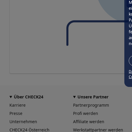
M
e
k
P
Ü
f
a
n
D
Co
Über CHECK24
Unsere Partner
Karriere
Partnerprogramm
Presse
Profi werden
Unternehmen
Affiliate werden
CHECK24 Österreich
Werkstattpartner werden