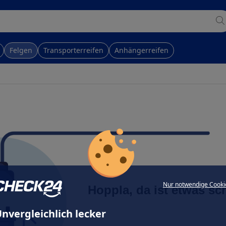
Felgen
Transporterreifen
Anhängerreifen
Nur notwendige Cooki
Hoppla, da ist etwas sc
nvergleichlich lecker