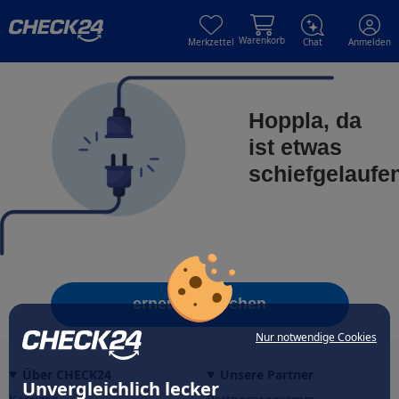
Skip to main content
Skip to main content
Warenkorb
Merkzettel
Chat
Anmelden
Hoppla, da
ist etwas
schiefgelaufe
erneut versuchen
Nur notwendige Cookies
Über CHECK24
Unsere Partner
Unvergleichlich lecker