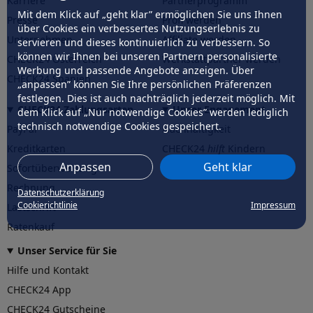
Karriere
Partnerprogramm
Mit dem Klick auf „geht klar” ermöglichen Sie uns Ihnen
Presse
Profi werden
über Cookies ein verbessertes Nutzungserlebnis zu
Unternehmen
Affiliate werden
servieren und dieses kontinuierlich zu verbessern. So
können wir Ihnen bei unseren Partnern personalisierte
CHECK24 Österreich
Werkstattpartner werden
Werbung und passende Angebote anzeigen. Über
CHECK24 Spanien
„anpassen” können Sie Ihre persönlichen Präferenzen
festlegen. Dies ist auch nachträglich jederzeit möglich. Mit
CHECK24 Zahlungsarten
Unser Engagement
dem Klick auf „Nur notwendige Cookies” werden lediglich
technisch notwendige Cookies gespeichert.
PayPal
Nachhaltigkeit
Kreditkarten
CHECK24
hilft
Kindern
Anpassen
Geht klar
Sofortüberweisung
CHECK24
hilft
der Natur
Rechnung
Datenschutzerklärung
Cookierichtlinie
Impressum
Lastschrift
Ratenkauf
Unser Service für Sie
Hilfe und Kontakt
CHECK24 App
CHECK24 Gutscheine