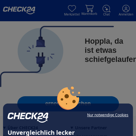
Skip to main content
Skip to main content
Warenkorb
Merkzettel
Chat
Anmelden
Hoppla, da
ist etwas
schiefgelaufe
erneut versuchen
Nur notwendige Cookies
Über CHECK24
Unsere Partner
Unvergleichlich lecker