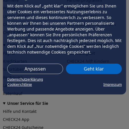
Karriere
Partnerprogramm
Mit dem Klick auf „geht klar” ermöglichen Sie uns Ihnen
Presse
Profi werden
über Cookies ein verbessertes Nutzungserlebnis zu
Unternehmen
Affiliate werden
servieren und dieses kontinuierlich zu verbessern. So
können wir Ihnen bei unseren Partnern personalisierte
CHECK24 Österreich
Werkstattpartner werden
Werbung und passende Angebote anzeigen. Über
CHECK24 Spanien
„anpassen” können Sie Ihre persönlichen Präferenzen
festlegen. Dies ist auch nachträglich jederzeit möglich. Mit
CHECK24 Zahlungsarten
Unser Engagement
dem Klick auf „Nur notwendige Cookies” werden lediglich
technisch notwendige Cookies gespeichert.
PayPal
Nachhaltigkeit
Kreditkarten
CHECK24
hilft
Kindern
Anpassen
Geht klar
Sofortüberweisung
CHECK24
hilft
der Natur
Rechnung
Datenschutzerklärung
Cookierichtlinie
Impressum
Lastschrift
Ratenkauf
Unser Service für Sie
Hilfe und Kontakt
CHECK24 App
CHECK24 Gutscheine