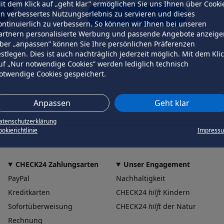
it dem Klick auf „geht klar” ermöglichen Sie uns Ihnen über Cooki
in verbessertes Nutzungserlebnis zu servieren und dieses
erneut versuchen
ontinuierlich zu verbessern. So können wir Ihnen bei unseren
artnern personalisierte Werbung und passende Angebote anzeige
ber „anpassen” können Sie Ihre persönlichen Präferenzen
estlegen. Dies ist auch nachträglich jederzeit möglich. Mit dem Kli
uf „Nur notwendige Cookies” werden lediglich technisch
otwendige Cookies gespeichert.
Anpassen
Geht klar
atenschutzerklärung
okierichtlinie
Impress
CHECK24 Zahlungsarten
Unser Engagement
PayPal
Nachhaltigkeit
Kreditkarten
CHECK24
hilft
Kindern
Sofortüberweisung
CHECK24
hilft
der Natur
Rechnung