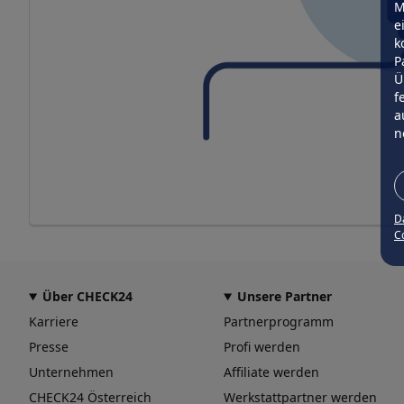
M
e
k
P
Ü
f
a
n
D
Co
Über CHECK24
Unsere Partner
Karriere
Partnerprogramm
Presse
Profi werden
Unternehmen
Affiliate werden
CHECK24 Österreich
Werkstattpartner werden