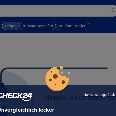
Felgen
Transporterreifen
Anhängerreifen
Nur notwendige Cooki
Hoppla, da ist etwas sc
nvergleichlich lecker