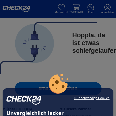
Skip to main content
Skip to main content
Warenkorb
Merkzettel
Chat
Anmelden
Hoppla, da
ist etwas
schiefgelaufe
erneut versuchen
Nur notwendige Cookies
Über CHECK24
Unsere Partner
Unvergleichlich lecker