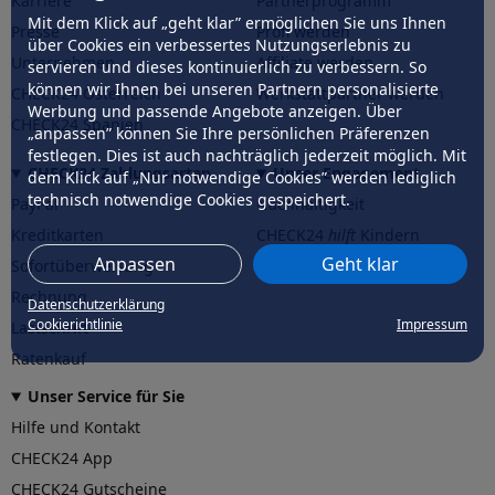
Karriere
Partnerprogramm
Mit dem Klick auf „geht klar” ermöglichen Sie uns Ihnen
Presse
Profi werden
über Cookies ein verbessertes Nutzungserlebnis zu
Unternehmen
Affiliate werden
servieren und dieses kontinuierlich zu verbessern. So
können wir Ihnen bei unseren Partnern personalisierte
CHECK24 Österreich
Werkstattpartner werden
Werbung und passende Angebote anzeigen. Über
CHECK24 Spanien
„anpassen” können Sie Ihre persönlichen Präferenzen
festlegen. Dies ist auch nachträglich jederzeit möglich. Mit
CHECK24 Zahlungsarten
Unser Engagement
dem Klick auf „Nur notwendige Cookies” werden lediglich
technisch notwendige Cookies gespeichert.
PayPal
Nachhaltigkeit
Kreditkarten
CHECK24
hilft
Kindern
Anpassen
Geht klar
Sofortüberweisung
CHECK24
hilft
der Natur
Rechnung
Datenschutzerklärung
Cookierichtlinie
Impressum
Lastschrift
Ratenkauf
Unser Service für Sie
Hilfe und Kontakt
CHECK24 App
CHECK24 Gutscheine