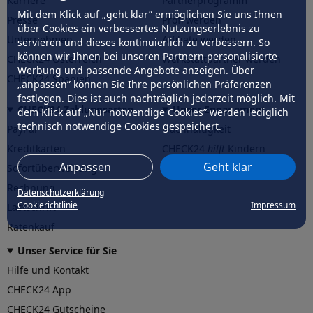
Karriere
Partnerprogramm
Mit dem Klick auf „geht klar” ermöglichen Sie uns Ihnen
Presse
Profi werden
über Cookies ein verbessertes Nutzungserlebnis zu
Unternehmen
Affiliate werden
servieren und dieses kontinuierlich zu verbessern. So
können wir Ihnen bei unseren Partnern personalisierte
CHECK24 Österreich
Werkstattpartner werden
Werbung und passende Angebote anzeigen. Über
CHECK24 Spanien
„anpassen” können Sie Ihre persönlichen Präferenzen
festlegen. Dies ist auch nachträglich jederzeit möglich. Mit
CHECK24 Zahlungsarten
Unser Engagement
dem Klick auf „Nur notwendige Cookies” werden lediglich
technisch notwendige Cookies gespeichert.
PayPal
Nachhaltigkeit
Kreditkarten
CHECK24
hilft
Kindern
Anpassen
Geht klar
Sofortüberweisung
CHECK24
hilft
der Natur
Rechnung
Datenschutzerklärung
Cookierichtlinie
Impressum
Lastschrift
Ratenkauf
Unser Service für Sie
Hilfe und Kontakt
CHECK24 App
CHECK24 Gutscheine