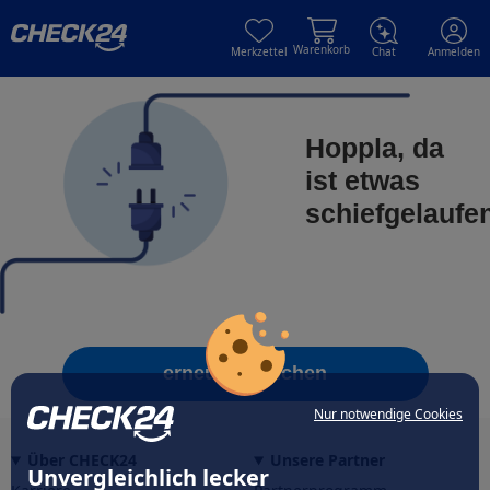
Skip to main content
Skip to main content
Warenkorb
Merkzettel
Chat
Anmelden
Hoppla, da
ist etwas
schiefgelaufe
erneut versuchen
Nur notwendige Cookies
Über CHECK24
Unsere Partner
Unvergleichlich lecker