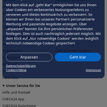
Karriere
Partnerprogramm
Mit dem Klick auf „geht klar” ermöglichen Sie uns Ihnen
Presse
Profi werden
über Cookies ein verbessertes Nutzungserlebnis zu
Unternehmen
Affiliate werden
servieren und dieses kontinuierlich zu verbessern. So
können wir Ihnen bei unseren Partnern personalisierte
CHECK24 Österreich
Werkstattpartner werden
Werbung und passende Angebote anzeigen. Über
CHECK24 Spanien
„anpassen” können Sie Ihre persönlichen Präferenzen
festlegen. Dies ist auch nachträglich jederzeit möglich. Mit
CHECK24 Zahlungsarten
Unser Engagement
dem Klick auf „Nur notwendige Cookies” werden lediglich
technisch notwendige Cookies gespeichert.
PayPal
Nachhaltigkeit
Kreditkarten
CHECK24
hilft
Kindern
Anpassen
Geht klar
Sofortüberweisung
CHECK24
hilft
der Natur
Rechnung
Datenschutzerklärung
Cookierichtlinie
Impressum
Lastschrift
Ratenkauf
Unser Service für Sie
Hilfe und Kontakt
CHECK24 App
CHECK24 Gutscheine