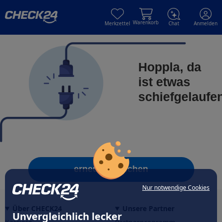
Skip to main content
Skip to main content
Warenkorb
Merkzettel
Chat
Anmelden
Hoppla, da
ist etwas
schiefgelaufe
erneut versuchen
Nur notwendige Cookies
Über CHECK24
Unsere Partner
Unvergleichlich lecker