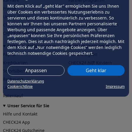
Karriere
Partnerprogramm
Mit dem Klick auf „geht klar” ermöglichen Sie uns Ihnen
Presse
Profi werden
über Cookies ein verbessertes Nutzungserlebnis zu
Unternehmen
Affiliate werden
servieren und dieses kontinuierlich zu verbessern. So
können wir Ihnen bei unseren Partnern personalisierte
CHECK24 Österreich
Werkstattpartner werden
Werbung und passende Angebote anzeigen. Über
CHECK24 Spanien
„anpassen” können Sie Ihre persönlichen Präferenzen
festlegen. Dies ist auch nachträglich jederzeit möglich. Mit
CHECK24 Zahlungsarten
Unser Engagement
dem Klick auf „Nur notwendige Cookies” werden lediglich
technisch notwendige Cookies gespeichert.
PayPal
Nachhaltigkeit
Kreditkarten
CHECK24
hilft
Kindern
Anpassen
Geht klar
Sofortüberweisung
CHECK24
hilft
der Natur
Rechnung
Datenschutzerklärung
Cookierichtlinie
Impressum
Lastschrift
Ratenkauf
Unser Service für Sie
Hilfe und Kontakt
CHECK24 App
CHECK24 Gutscheine