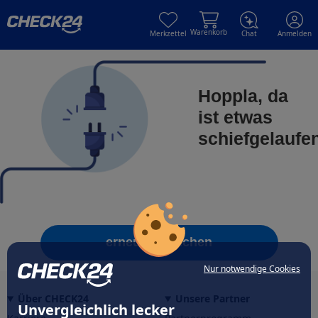
Skip to main content
Skip to main content
Warenkorb
Merkzettel
Chat
Anmelden
Hoppla, da
ist etwas
schiefgelaufe
erneut versuchen
Nur notwendige Cookies
Über CHECK24
Unsere Partner
Unvergleichlich lecker