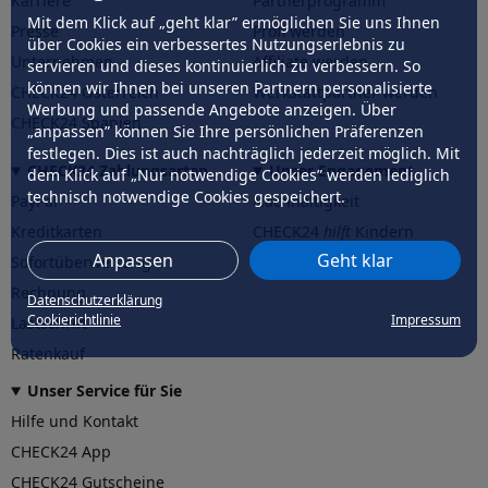
Karriere
Partnerprogramm
Mit dem Klick auf „geht klar” ermöglichen Sie uns Ihnen
Presse
Profi werden
über Cookies ein verbessertes Nutzungserlebnis zu
Unternehmen
Affiliate werden
servieren und dieses kontinuierlich zu verbessern. So
können wir Ihnen bei unseren Partnern personalisierte
CHECK24 Österreich
Werkstattpartner werden
Werbung und passende Angebote anzeigen. Über
CHECK24 Spanien
„anpassen” können Sie Ihre persönlichen Präferenzen
festlegen. Dies ist auch nachträglich jederzeit möglich. Mit
CHECK24 Zahlungsarten
Unser Engagement
dem Klick auf „Nur notwendige Cookies” werden lediglich
technisch notwendige Cookies gespeichert.
PayPal
Nachhaltigkeit
Kreditkarten
CHECK24
hilft
Kindern
Anpassen
Geht klar
Sofortüberweisung
CHECK24
hilft
der Natur
Rechnung
Datenschutzerklärung
Cookierichtlinie
Impressum
Lastschrift
Ratenkauf
Unser Service für Sie
Hilfe und Kontakt
CHECK24 App
CHECK24 Gutscheine