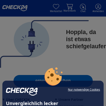
Skip to main content
Skip to main content
Warenkorb
Merkzettel
Chat
Anmelden
Hoppla, da
ist etwas
schiefgelaufe
erneut versuchen
Nur notwendige Cookies
Über CHECK24
Unsere Partner
Unvergleichlich lecker