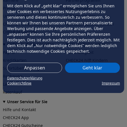
Karriere
Partnerprogramm
Mit dem Klick auf „geht klar” ermöglichen Sie uns Ihnen
Presse
Profi werden
über Cookies ein verbessertes Nutzungserlebnis zu
Unternehmen
Affiliate werden
servieren und dieses kontinuierlich zu verbessern. So
können wir Ihnen bei unseren Partnern personalisierte
CHECK24 Österreich
Werkstattpartner werden
Werbung und passende Angebote anzeigen. Über
CHECK24 Spanien
„anpassen” können Sie Ihre persönlichen Präferenzen
festlegen. Dies ist auch nachträglich jederzeit möglich. Mit
CHECK24 Zahlungsarten
Unser Engagement
dem Klick auf „Nur notwendige Cookies” werden lediglich
technisch notwendige Cookies gespeichert.
PayPal
Nachhaltigkeit
Kreditkarten
CHECK24
hilft
Kindern
Anpassen
Geht klar
Sofortüberweisung
CHECK24
hilft
der Natur
Rechnung
Datenschutzerklärung
Cookierichtlinie
Impressum
Lastschrift
Ratenkauf
Unser Service für Sie
Hilfe und Kontakt
CHECK24 App
CHECK24 Gutscheine