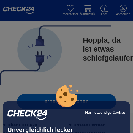
Skip to main content
Skip to main content
Warenkorb
Merkzettel
Chat
Anmelden
Hoppla, da
ist etwas
schiefgelaufe
erneut versuchen
Nur notwendige Cookies
Über CHECK24
Unsere Partner
Unvergleichlich lecker