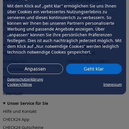
Karriere
Partnerprogramm
Mit dem Klick auf „geht klar” ermöglichen Sie uns Ihnen
Presse
Profi werden
über Cookies ein verbessertes Nutzungserlebnis zu
Unternehmen
Affiliate werden
servieren und dieses kontinuierlich zu verbessern. So
können wir Ihnen bei unseren Partnern personalisierte
CHECK24 Österreich
Werkstattpartner werden
Werbung und passende Angebote anzeigen. Über
CHECK24 Spanien
„anpassen” können Sie Ihre persönlichen Präferenzen
festlegen. Dies ist auch nachträglich jederzeit möglich. Mit
CHECK24 Zahlungsarten
Unser Engagement
dem Klick auf „Nur notwendige Cookies” werden lediglich
technisch notwendige Cookies gespeichert.
PayPal
Nachhaltigkeit
Kreditkarten
CHECK24
hilft
Kindern
Anpassen
Geht klar
Sofortüberweisung
CHECK24
hilft
der Natur
Rechnung
Datenschutzerklärung
Cookierichtlinie
Impressum
Lastschrift
Ratenkauf
Unser Service für Sie
Hilfe und Kontakt
CHECK24 App
CHECK24 Gutscheine