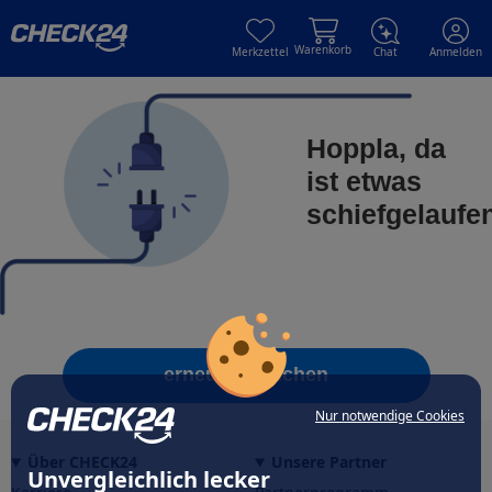
Skip to main content
Skip to main content
Warenkorb
Merkzettel
Chat
Anmelden
Hoppla, da
ist etwas
schiefgelaufe
erneut versuchen
Nur notwendige Cookies
Über CHECK24
Unsere Partner
Unvergleichlich lecker