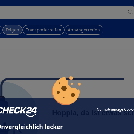
Felgen
Transporterreifen
Anhängerreifen
Nur notwendige Cooki
Hoppla, da ist etwas sc
nvergleichlich lecker