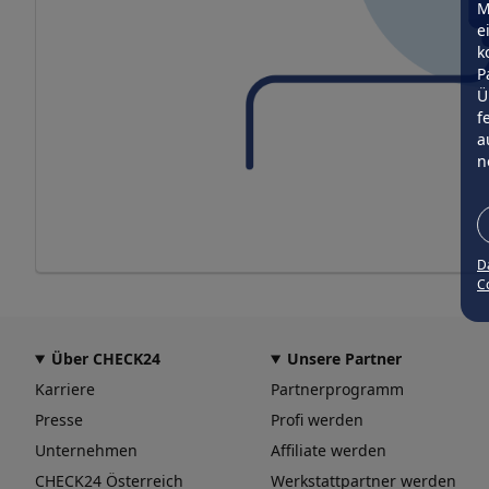
M
e
k
P
Ü
f
a
n
D
Co
Über CHECK24
Unsere Partner
Karriere
Partnerprogramm
Presse
Profi werden
Unternehmen
Affiliate werden
CHECK24 Österreich
Werkstattpartner werden