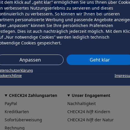
it dem Klick auf „geht klar” ermöglichen Sie uns Ihnen über Cooki
in verbessertes Nutzungserlebnis zu servieren und dieses
erneut versuchen
ontinuierlich zu verbessern. So können wir Ihnen bei unseren
artnern personalisierte Werbung und passende Angebote anzeige
ber „anpassen” können Sie Ihre persönlichen Präferenzen
estlegen. Dies ist auch nachträglich jederzeit möglich. Mit dem Kli
uf „Nur notwendige Cookies” werden lediglich technisch
otwendige Cookies gespeichert.
Anpassen
Geht klar
atenschutzerklärung
okierichtlinie
Impress
CHECK24 Zahlungsarten
Unser Engagement
PayPal
Nachhaltigkeit
Kreditkarten
CHECK24
hilft
Kindern
Sofortüberweisung
CHECK24
hilft
der Natur
Rechnung