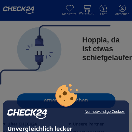
Skip to main content
Skip to main content
Warenkorb
Merkzettel
Chat
Anmelden
Hoppla, da
ist etwas
schiefgelaufe
erneut versuchen
Nur notwendige Cookies
Über CHECK24
Unsere Partner
Unvergleichlich lecker