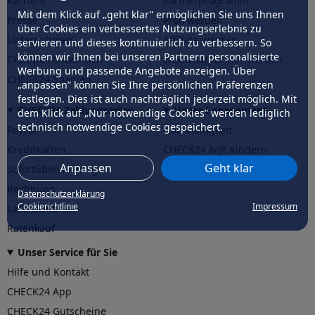
Karriere
Partnerprogramm
Mit dem Klick auf „geht klar” ermöglichen Sie uns Ihnen
Presse
Profi werden
über Cookies ein verbessertes Nutzungserlebnis zu
Unternehmen
Affiliate werden
servieren und dieses kontinuierlich zu verbessern. So
können wir Ihnen bei unseren Partnern personalisierte
CHECK24 Österreich
Werkstattpartner werden
Werbung und passende Angebote anzeigen. Über
CHECK24 Spanien
„anpassen” können Sie Ihre persönlichen Präferenzen
festlegen. Dies ist auch nachträglich jederzeit möglich. Mit
CHECK24 Zahlungsarten
Unser Engagement
dem Klick auf „Nur notwendige Cookies” werden lediglich
technisch notwendige Cookies gespeichert.
PayPal
Nachhaltigkeit
Kreditkarten
CHECK24
hilft
Kindern
Anpassen
Geht klar
Sofortüberweisung
CHECK24
hilft
der Natur
Rechnung
Datenschutzerklärung
Cookierichtlinie
Impressum
Lastschrift
Ratenkauf
Unser Service für Sie
Hilfe und Kontakt
CHECK24 App
CHECK24 Gutscheine