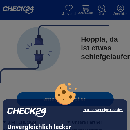
Skip to main content
Skip to main content
Warenkorb
Merkzettel
Chat
Anmelden
Hoppla, da
ist etwas
schiefgelaufe
erneut versuchen
Nur notwendige Cookies
Über CHECK24
Unsere Partner
Unvergleichlich lecker