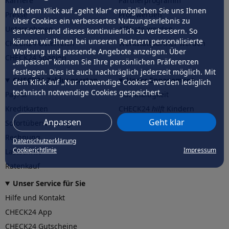
Karriere
Partnerprogramm
Mit dem Klick auf „geht klar” ermöglichen Sie uns Ihnen
Presse
Profi werden
über Cookies ein verbessertes Nutzungserlebnis zu
Unternehmen
Affiliate werden
servieren und dieses kontinuierlich zu verbessern. So
können wir Ihnen bei unseren Partnern personalisierte
CHECK24 Österreich
Werkstattpartner werden
Werbung und passende Angebote anzeigen. Über
CHECK24 Spanien
„anpassen” können Sie Ihre persönlichen Präferenzen
festlegen. Dies ist auch nachträglich jederzeit möglich. Mit
CHECK24 Zahlungsarten
Unser Engagement
dem Klick auf „Nur notwendige Cookies” werden lediglich
technisch notwendige Cookies gespeichert.
PayPal
Nachhaltigkeit
Kreditkarten
CHECK24
hilft
Kindern
Anpassen
Geht klar
Sofortüberweisung
CHECK24
hilft
der Natur
Rechnung
Datenschutzerklärung
Cookierichtlinie
Impressum
Lastschrift
Ratenkauf
Unser Service für Sie
Hilfe und Kontakt
CHECK24 App
CHECK24 Gutscheine