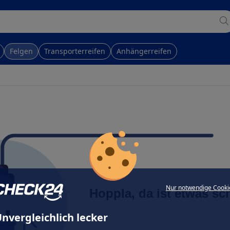
Felgen
Transporterreifen
Anhängerreifen
Nur notwendige Cooki
Hoppla, da ist etwas sc
nvergleichlich lecker