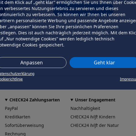
it dem Klick auf „geht klar” ermöglichen Sie uns Ihnen über Cooki
in verbessertes Nutzungserlebnis zu servieren und dieses
erneut versuchen
ontinuierlich zu verbessern. So können wir Ihnen bei unseren
artnern personalisierte Werbung und passende Angebote anzeige
ber „anpassen” können Sie Ihre persönlichen Präferenzen
estlegen. Dies ist auch nachträglich jederzeit möglich. Mit dem Kli
uf „Nur notwendige Cookies” werden lediglich technisch
otwendige Cookies gespeichert.
Anpassen
Geht klar
atenschutzerklärung
okierichtlinie
Impress
CHECK24 Zahlungsarten
Unser Engagement
PayPal
Nachhaltigkeit
Kreditkarten
CHECK24
hilft
Kindern
Sofortüberweisung
CHECK24
hilft
der Natur
Rechnung