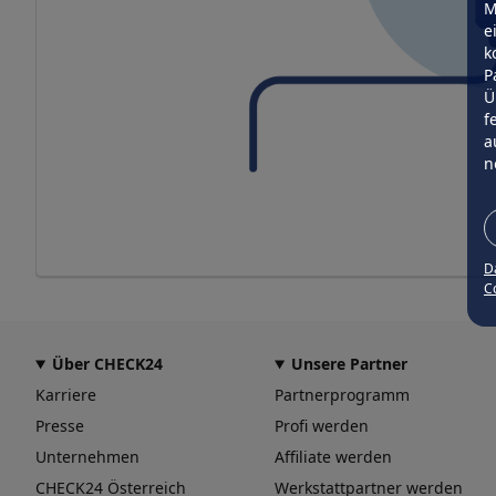
M
e
k
P
Ü
f
a
n
D
Co
Über CHECK24
Unsere Partner
Karriere
Partnerprogramm
Presse
Profi werden
Unternehmen
Affiliate werden
CHECK24 Österreich
Werkstattpartner werden