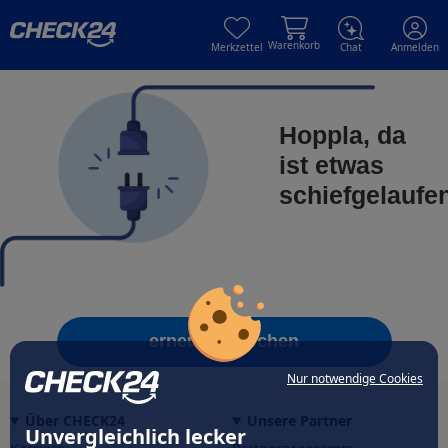
Skip to main content
Skip to main content
Warenkorb
Merkzettel
Chat
Anmelden
Hoppla, da
ist etwas
schiefgelaufe
erneut versuchen
Nur notwendige Cookies
Über CHECK24
Unsere Partner
Unvergleichlich lecker