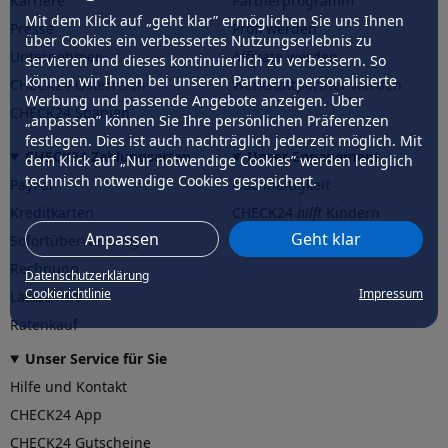
Karriere
Partnerprogramm
Mit dem Klick auf „geht klar” ermöglichen Sie uns Ihnen
Presse
Profi werden
über Cookies ein verbessertes Nutzungserlebnis zu
Unternehmen
Affiliate werden
servieren und dieses kontinuierlich zu verbessern. So
können wir Ihnen bei unseren Partnern personalisierte
CHECK24 Österreich
Werkstattpartner werden
Werbung und passende Angebote anzeigen. Über
CHECK24 Spanien
„anpassen” können Sie Ihre persönlichen Präferenzen
festlegen. Dies ist auch nachträglich jederzeit möglich. Mit
CHECK24 Zahlungsarten
Unser Engagement
dem Klick auf „Nur notwendige Cookies” werden lediglich
technisch notwendige Cookies gespeichert.
PayPal
Nachhaltigkeit
Kreditkarten
CHECK24
hilft
Kindern
Anpassen
Geht klar
Sofortüberweisung
CHECK24
hilft
der Natur
Rechnung
Datenschutzerklärung
Cookierichtlinie
Impressum
Lastschrift
Ratenkauf
Unser Service für Sie
Hilfe und Kontakt
CHECK24 App
CHECK24 Gutscheine