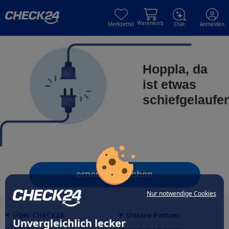
Skip to main content
Skip to main content
Warenkorb
Merkzettel
Chat
Anmelden
Hoppla, da
ist etwas
schiefgelaufe
erneut versuchen
Nur notwendige Cookies
Über CHECK24
Unsere Partner
Unvergleichlich lecker