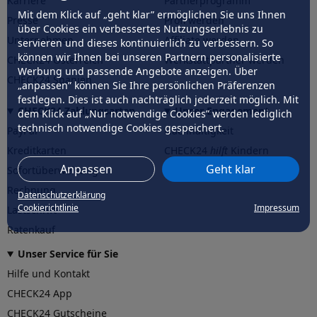
Karriere
Partnerprogramm
Mit dem Klick auf „geht klar” ermöglichen Sie uns Ihnen
Presse
Profi werden
über Cookies ein verbessertes Nutzungserlebnis zu
Unternehmen
Affiliate werden
servieren und dieses kontinuierlich zu verbessern. So
können wir Ihnen bei unseren Partnern personalisierte
CHECK24 Österreich
Werkstattpartner werden
Werbung und passende Angebote anzeigen. Über
CHECK24 Spanien
„anpassen” können Sie Ihre persönlichen Präferenzen
festlegen. Dies ist auch nachträglich jederzeit möglich. Mit
CHECK24 Zahlungsarten
Unser Engagement
dem Klick auf „Nur notwendige Cookies” werden lediglich
technisch notwendige Cookies gespeichert.
PayPal
Nachhaltigkeit
Kreditkarten
CHECK24
hilft
Kindern
Anpassen
Geht klar
Sofortüberweisung
CHECK24
hilft
der Natur
Rechnung
Datenschutzerklärung
Cookierichtlinie
Impressum
Lastschrift
Ratenkauf
Unser Service für Sie
Hilfe und Kontakt
CHECK24 App
CHECK24 Gutscheine