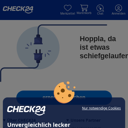
Skip to main content
Skip to main content
Warenkorb
Merkzettel
Chat
Anmelden
Hoppla, da
ist etwas
schiefgelaufe
erneut versuchen
Nur notwendige Cookies
Über CHECK24
Unsere Partner
Unvergleichlich lecker