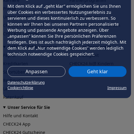
Karriere
Partnerprogramm
Mit dem Klick auf „geht klar” ermöglichen Sie uns Ihnen
Presse
Profi werden
über Cookies ein verbessertes Nutzungserlebnis zu
Unternehmen
Affiliate werden
servieren und dieses kontinuierlich zu verbessern. So
können wir Ihnen bei unseren Partnern personalisierte
CHECK24 Österreich
Werkstattpartner werden
Werbung und passende Angebote anzeigen. Über
CHECK24 Spanien
„anpassen” können Sie Ihre persönlichen Präferenzen
festlegen. Dies ist auch nachträglich jederzeit möglich. Mit
CHECK24 Zahlungsarten
Unser Engagement
dem Klick auf „Nur notwendige Cookies” werden lediglich
technisch notwendige Cookies gespeichert.
PayPal
Nachhaltigkeit
Kreditkarten
CHECK24
hilft
Kindern
Anpassen
Geht klar
Sofortüberweisung
CHECK24
hilft
der Natur
Rechnung
Datenschutzerklärung
Cookierichtlinie
Impressum
Lastschrift
Ratenkauf
Unser Service für Sie
Hilfe und Kontakt
CHECK24 App
CHECK24 Gutscheine