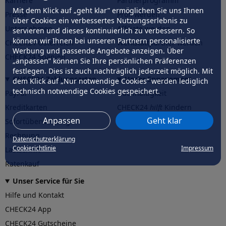
Karriere
Partnerprogramm
Mit dem Klick auf „geht klar” ermöglichen Sie uns Ihnen
Presse
Profi werden
über Cookies ein verbessertes Nutzungserlebnis zu
Unternehmen
Affiliate werden
servieren und dieses kontinuierlich zu verbessern. So
können wir Ihnen bei unseren Partnern personalisierte
CHECK24 Österreich
Werkstattpartner werden
Werbung und passende Angebote anzeigen. Über
CHECK24 Spanien
„anpassen” können Sie Ihre persönlichen Präferenzen
festlegen. Dies ist auch nachträglich jederzeit möglich. Mit
CHECK24 Zahlungsarten
Unser Engagement
dem Klick auf „Nur notwendige Cookies” werden lediglich
technisch notwendige Cookies gespeichert.
PayPal
Nachhaltigkeit
Kreditkarten
CHECK24
hilft
Kindern
Anpassen
Geht klar
Sofortüberweisung
CHECK24
hilft
der Natur
Rechnung
Datenschutzerklärung
Cookierichtlinie
Impressum
Lastschrift
Ratenkauf
Unser Service für Sie
Hilfe und Kontakt
CHECK24 App
CHECK24 Gutscheine