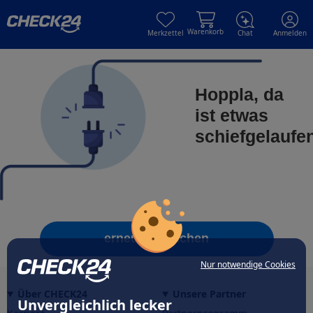
Skip to main content
Skip to main content
Warenkorb
Merkzettel
Chat
Anmelden
Hoppla, da
ist etwas
schiefgelaufe
erneut versuchen
Nur notwendige Cookies
Über CHECK24
Unsere Partner
Unvergleichlich lecker