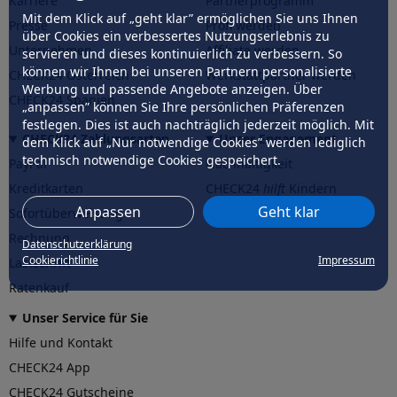
Karriere
Partnerprogramm
Mit dem Klick auf „geht klar” ermöglichen Sie uns Ihnen
Presse
Profi werden
über Cookies ein verbessertes Nutzungserlebnis zu
Unternehmen
Affiliate werden
servieren und dieses kontinuierlich zu verbessern. So
können wir Ihnen bei unseren Partnern personalisierte
CHECK24 Österreich
Werkstattpartner werden
Werbung und passende Angebote anzeigen. Über
CHECK24 Spanien
„anpassen” können Sie Ihre persönlichen Präferenzen
festlegen. Dies ist auch nachträglich jederzeit möglich. Mit
CHECK24 Zahlungsarten
Unser Engagement
dem Klick auf „Nur notwendige Cookies” werden lediglich
technisch notwendige Cookies gespeichert.
PayPal
Nachhaltigkeit
Kreditkarten
CHECK24
hilft
Kindern
Anpassen
Geht klar
Sofortüberweisung
CHECK24
hilft
der Natur
Rechnung
Datenschutzerklärung
Cookierichtlinie
Impressum
Lastschrift
Ratenkauf
Unser Service für Sie
Hilfe und Kontakt
CHECK24 App
CHECK24 Gutscheine