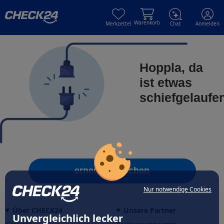
Skip to main content
Skip to main content
Warenkorb
Merkzettel
Chat
Anmelden
Hoppla, da
ist etwas
schiefgelaufe
erneut versuchen
Nur notwendige Cookies
Über CHECK24
Unsere Partner
Unvergleichlich lecker