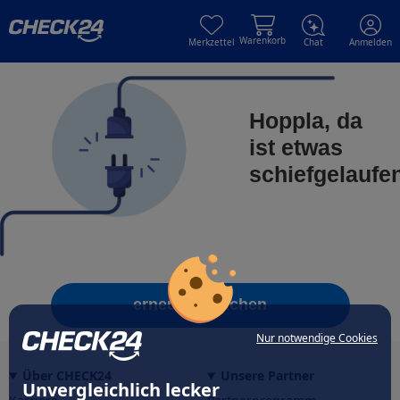
Skip to main content
Skip to main content
Warenkorb
Merkzettel
Chat
Anmelden
Hoppla, da
ist etwas
schiefgelaufe
erneut versuchen
Nur notwendige Cookies
Über CHECK24
Unsere Partner
Unvergleichlich lecker