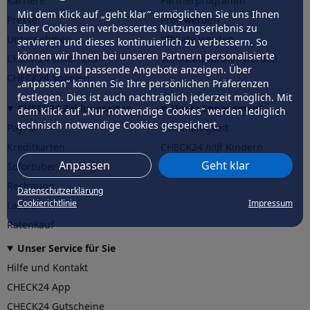
Karriere
Partnerprogramm
Mit dem Klick auf „geht klar” ermöglichen Sie uns Ihnen
Presse
Profi werden
über Cookies ein verbessertes Nutzungserlebnis zu
Unternehmen
Affiliate werden
servieren und dieses kontinuierlich zu verbessern. So
können wir Ihnen bei unseren Partnern personalisierte
CHECK24 Österreich
Werkstattpartner werden
Werbung und passende Angebote anzeigen. Über
CHECK24 Spanien
„anpassen” können Sie Ihre persönlichen Präferenzen
festlegen. Dies ist auch nachträglich jederzeit möglich. Mit
CHECK24 Zahlungsarten
Unser Engagement
dem Klick auf „Nur notwendige Cookies” werden lediglich
technisch notwendige Cookies gespeichert.
PayPal
Nachhaltigkeit
Kreditkarten
CHECK24
hilft
Kindern
Anpassen
Geht klar
Sofortüberweisung
CHECK24
hilft
der Natur
Rechnung
Datenschutzerklärung
Cookierichtlinie
Impressum
Lastschrift
Ratenkauf
Unser Service für Sie
Hilfe und Kontakt
CHECK24 App
CHECK24 Gutscheine