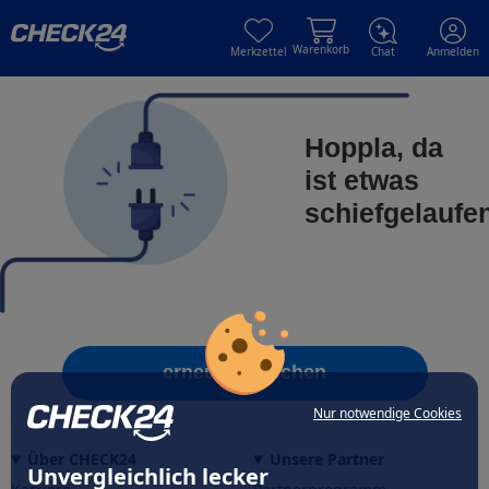
Skip to main content
Skip to main content
Warenkorb
Merkzettel
Chat
Anmelden
Hoppla, da
ist etwas
schiefgelaufe
erneut versuchen
Nur notwendige Cookies
Über CHECK24
Unsere Partner
Unvergleichlich lecker