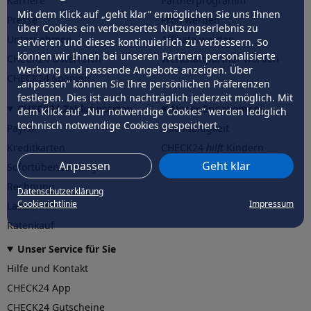
Karriere
Partnerprogramm
Mit dem Klick auf „geht klar” ermöglichen Sie uns Ihnen
Presse
Profi werden
über Cookies ein verbessertes Nutzungserlebnis zu
Unternehmen
Affiliate werden
servieren und dieses kontinuierlich zu verbessern. So
können wir Ihnen bei unseren Partnern personalisierte
CHECK24 Österreich
Werkstattpartner werden
Werbung und passende Angebote anzeigen. Über
CHECK24 Spanien
„anpassen” können Sie Ihre persönlichen Präferenzen
festlegen. Dies ist auch nachträglich jederzeit möglich. Mit
CHECK24 Zahlungsarten
Unser Engagement
dem Klick auf „Nur notwendige Cookies” werden lediglich
technisch notwendige Cookies gespeichert.
PayPal
Nachhaltigkeit
Kreditkarten
CHECK24
hilft
Kindern
Anpassen
Geht klar
Sofortüberweisung
CHECK24
hilft
der Natur
Rechnung
Datenschutzerklärung
Cookierichtlinie
Impressum
Lastschrift
Ratenkauf
Unser Service für Sie
Hilfe und Kontakt
CHECK24 App
CHECK24 Gutscheine