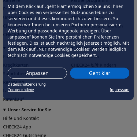
Karriere
Partnerprogramm
Mit dem Klick auf „geht klar” ermöglichen Sie uns Ihnen
Presse
Profi werden
über Cookies ein verbessertes Nutzungserlebnis zu
Unternehmen
Affiliate werden
servieren und dieses kontinuierlich zu verbessern. So
können wir Ihnen bei unseren Partnern personalisierte
CHECK24 Österreich
Werkstattpartner werden
Werbung und passende Angebote anzeigen. Über
CHECK24 Spanien
„anpassen” können Sie Ihre persönlichen Präferenzen
festlegen. Dies ist auch nachträglich jederzeit möglich. Mit
CHECK24 Zahlungsarten
Unser Engagement
dem Klick auf „Nur notwendige Cookies” werden lediglich
technisch notwendige Cookies gespeichert.
PayPal
Nachhaltigkeit
Kreditkarten
CHECK24
hilft
Kindern
Anpassen
Geht klar
Sofortüberweisung
CHECK24
hilft
der Natur
Rechnung
Datenschutzerklärung
Cookierichtlinie
Impressum
Lastschrift
Ratenkauf
Unser Service für Sie
Hilfe und Kontakt
CHECK24 App
CHECK24 Gutscheine