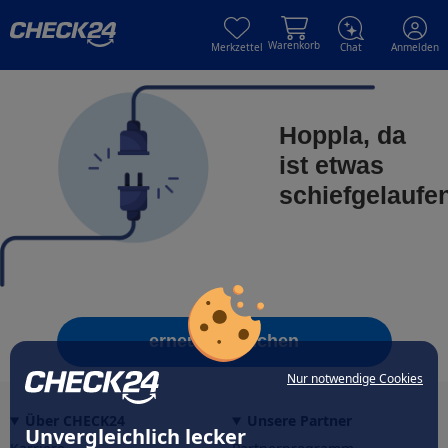
Skip to main content
Skip to main content
Warenkorb
Merkzettel
Chat
Anmelden
Hoppla, da
ist etwas
schiefgelaufe
erneut versuchen
Nur notwendige Cookies
Über CHECK24
Unsere Partner
Unvergleichlich lecker