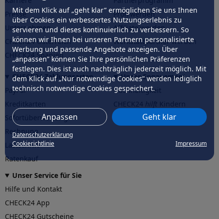
Karriere
Partnerprogramm
Mit dem Klick auf „geht klar” ermöglichen Sie uns Ihnen
Presse
Profi werden
über Cookies ein verbessertes Nutzungserlebnis zu
Unternehmen
Affiliate werden
servieren und dieses kontinuierlich zu verbessern. So
können wir Ihnen bei unseren Partnern personalisierte
CHECK24 Österreich
Werkstattpartner werden
Werbung und passende Angebote anzeigen. Über
CHECK24 Spanien
„anpassen” können Sie Ihre persönlichen Präferenzen
festlegen. Dies ist auch nachträglich jederzeit möglich. Mit
CHECK24 Zahlungsarten
Unser Engagement
dem Klick auf „Nur notwendige Cookies” werden lediglich
technisch notwendige Cookies gespeichert.
PayPal
Nachhaltigkeit
Kreditkarten
CHECK24
hilft
Kindern
Anpassen
Geht klar
Sofortüberweisung
CHECK24
hilft
der Natur
Rechnung
Datenschutzerklärung
Cookierichtlinie
Impressum
Lastschrift
Ratenkauf
Unser Service für Sie
Hilfe und Kontakt
CHECK24 App
CHECK24 Gutscheine