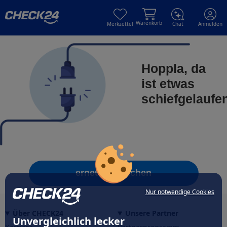
Skip to main content
Skip to main content
Warenkorb
Merkzettel
Chat
Anmelden
Hoppla, da
ist etwas
schiefgelaufe
erneut versuchen
Nur notwendige Cookies
Über CHECK24
Unsere Partner
Unvergleichlich lecker