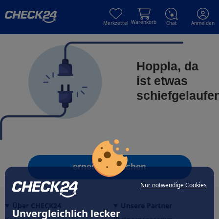
Skip to main content
Skip to main content
Warenkorb
Merkzettel
Chat
Anmelden
Hoppla, da
ist etwas
schiefgelaufe
erneut versuchen
Nur notwendige Cookies
Über CHECK24
Unsere Partner
Unvergleichlich lecker