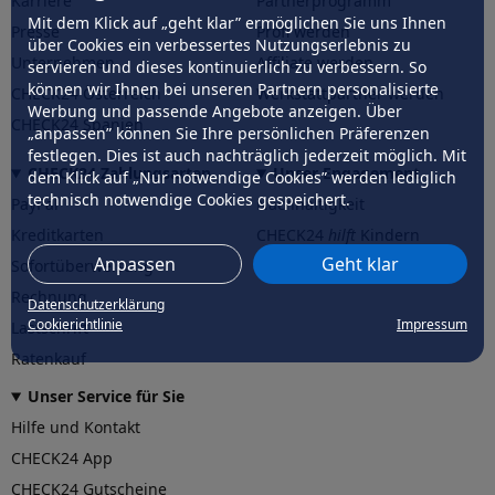
Karriere
Partnerprogramm
Mit dem Klick auf „geht klar” ermöglichen Sie uns Ihnen
Presse
Profi werden
über Cookies ein verbessertes Nutzungserlebnis zu
Unternehmen
Affiliate werden
servieren und dieses kontinuierlich zu verbessern. So
können wir Ihnen bei unseren Partnern personalisierte
CHECK24 Österreich
Werkstattpartner werden
Werbung und passende Angebote anzeigen. Über
CHECK24 Spanien
„anpassen” können Sie Ihre persönlichen Präferenzen
festlegen. Dies ist auch nachträglich jederzeit möglich. Mit
CHECK24 Zahlungsarten
Unser Engagement
dem Klick auf „Nur notwendige Cookies” werden lediglich
technisch notwendige Cookies gespeichert.
PayPal
Nachhaltigkeit
Kreditkarten
CHECK24
hilft
Kindern
Anpassen
Geht klar
Sofortüberweisung
CHECK24
hilft
der Natur
Rechnung
Datenschutzerklärung
Cookierichtlinie
Impressum
Lastschrift
Ratenkauf
Unser Service für Sie
Hilfe und Kontakt
CHECK24 App
CHECK24 Gutscheine