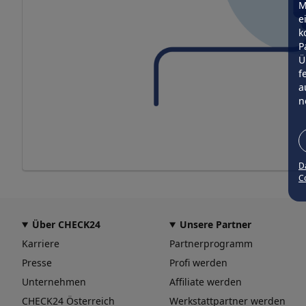
M
e
k
P
Ü
f
a
n
D
Co
Über CHECK24
Unsere Partner
Karriere
Partnerprogramm
Presse
Profi werden
Unternehmen
Affiliate werden
CHECK24 Österreich
Werkstattpartner werden