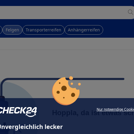
Felgen
Transporterreifen
Anhängerreifen
Nur notwendige Cooki
Hoppla, da ist etwas sc
nvergleichlich lecker