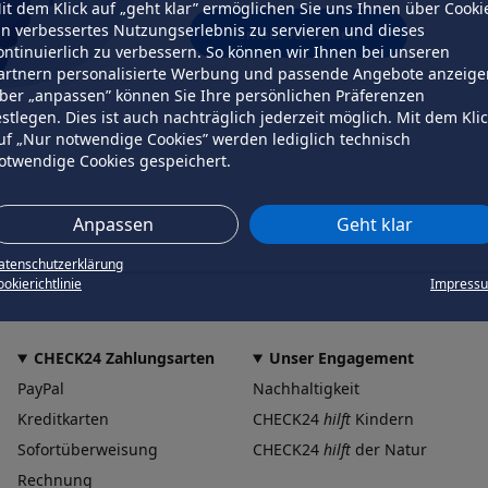
it dem Klick auf „geht klar” ermöglichen Sie uns Ihnen über Cooki
in verbessertes Nutzungserlebnis zu servieren und dieses
erneut versuchen
ontinuierlich zu verbessern. So können wir Ihnen bei unseren
artnern personalisierte Werbung und passende Angebote anzeige
ber „anpassen” können Sie Ihre persönlichen Präferenzen
estlegen. Dies ist auch nachträglich jederzeit möglich. Mit dem Kli
uf „Nur notwendige Cookies” werden lediglich technisch
otwendige Cookies gespeichert.
Anpassen
Geht klar
atenschutzerklärung
okierichtlinie
Impress
CHECK24 Zahlungsarten
Unser Engagement
PayPal
Nachhaltigkeit
Kreditkarten
CHECK24
hilft
Kindern
Sofortüberweisung
CHECK24
hilft
der Natur
Rechnung