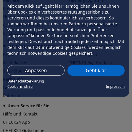
Karriere
Partnerprogramm
Mit dem Klick auf „geht klar” ermöglichen Sie uns Ihnen
Presse
Profi werden
über Cookies ein verbessertes Nutzungserlebnis zu
Unternehmen
Affiliate werden
servieren und dieses kontinuierlich zu verbessern. So
können wir Ihnen bei unseren Partnern personalisierte
CHECK24 Österreich
Werkstattpartner werden
Werbung und passende Angebote anzeigen. Über
CHECK24 Spanien
„anpassen” können Sie Ihre persönlichen Präferenzen
festlegen. Dies ist auch nachträglich jederzeit möglich. Mit
CHECK24 Zahlungsarten
Unser Engagement
dem Klick auf „Nur notwendige Cookies” werden lediglich
technisch notwendige Cookies gespeichert.
PayPal
Nachhaltigkeit
Kreditkarten
CHECK24
hilft
Kindern
Anpassen
Geht klar
Sofortüberweisung
CHECK24
hilft
der Natur
Rechnung
Datenschutzerklärung
Cookierichtlinie
Impressum
Lastschrift
Ratenkauf
Unser Service für Sie
Hilfe und Kontakt
CHECK24 App
CHECK24 Gutscheine