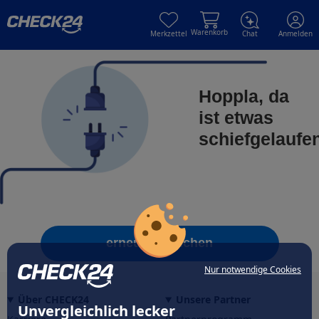
Skip to main content
Skip to main content
Warenkorb
Merkzettel
Chat
Anmelden
Hoppla, da
ist etwas
schiefgelaufe
erneut versuchen
Nur notwendige Cookies
Über CHECK24
Unsere Partner
Unvergleichlich lecker