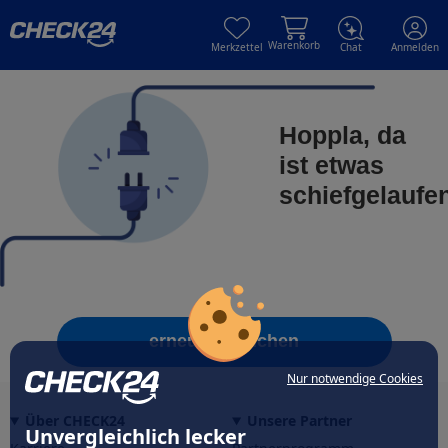
Skip to main content
Skip to main content
Warenkorb
Merkzettel
Chat
Anmelden
Hoppla, da
ist etwas
schiefgelaufe
erneut versuchen
Nur notwendige Cookies
Über CHECK24
Unsere Partner
Unvergleichlich lecker