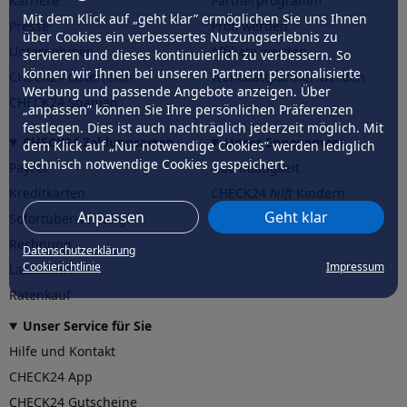
Karriere
Partnerprogramm
Mit dem Klick auf „geht klar” ermöglichen Sie uns Ihnen
Presse
Profi werden
über Cookies ein verbessertes Nutzungserlebnis zu
Unternehmen
Affiliate werden
servieren und dieses kontinuierlich zu verbessern. So
können wir Ihnen bei unseren Partnern personalisierte
CHECK24 Österreich
Werkstattpartner werden
Werbung und passende Angebote anzeigen. Über
CHECK24 Spanien
„anpassen” können Sie Ihre persönlichen Präferenzen
festlegen. Dies ist auch nachträglich jederzeit möglich. Mit
CHECK24 Zahlungsarten
Unser Engagement
dem Klick auf „Nur notwendige Cookies” werden lediglich
technisch notwendige Cookies gespeichert.
PayPal
Nachhaltigkeit
Kreditkarten
CHECK24
hilft
Kindern
Anpassen
Geht klar
Sofortüberweisung
CHECK24
hilft
der Natur
Rechnung
Datenschutzerklärung
Cookierichtlinie
Impressum
Lastschrift
Ratenkauf
Unser Service für Sie
Hilfe und Kontakt
CHECK24 App
CHECK24 Gutscheine