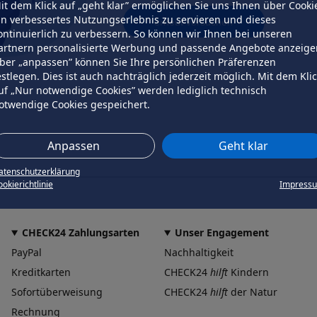
it dem Klick auf „geht klar” ermöglichen Sie uns Ihnen über Cooki
in verbessertes Nutzungserlebnis zu servieren und dieses
erneut versuchen
ontinuierlich zu verbessern. So können wir Ihnen bei unseren
artnern personalisierte Werbung und passende Angebote anzeige
ber „anpassen” können Sie Ihre persönlichen Präferenzen
estlegen. Dies ist auch nachträglich jederzeit möglich. Mit dem Kli
uf „Nur notwendige Cookies” werden lediglich technisch
otwendige Cookies gespeichert.
Anpassen
Geht klar
atenschutzerklärung
okierichtlinie
Impress
CHECK24 Zahlungsarten
Unser Engagement
PayPal
Nachhaltigkeit
Kreditkarten
CHECK24
hilft
Kindern
Sofortüberweisung
CHECK24
hilft
der Natur
Rechnung