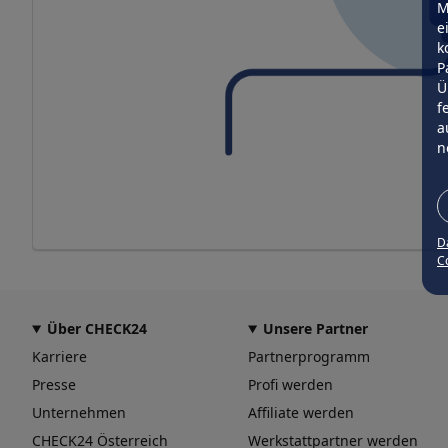
M
e
k
P
Ü
f
a
n
D
Co
Über CHECK24
Unsere Partner
Karriere
Partnerprogramm
Presse
Profi werden
Unternehmen
Affiliate werden
CHECK24 Österreich
Werkstattpartner werden