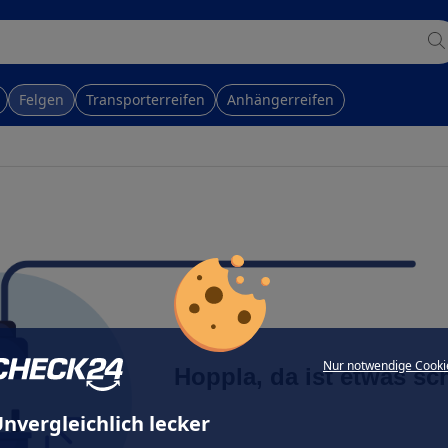
Felgen
Transporterreifen
Anhängerreifen
Nur notwendige Cooki
Hoppla, da ist etwas sc
nvergleichlich lecker