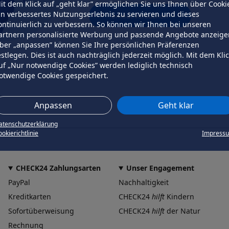
it dem Klick auf „geht klar” ermöglichen Sie uns Ihnen über Cooki
in verbessertes Nutzungserlebnis zu servieren und dieses
erneut versuchen
ontinuierlich zu verbessern. So können wir Ihnen bei unseren
artnern personalisierte Werbung und passende Angebote anzeige
ber „anpassen” können Sie Ihre persönlichen Präferenzen
estlegen. Dies ist auch nachträglich jederzeit möglich. Mit dem Kli
uf „Nur notwendige Cookies” werden lediglich technisch
otwendige Cookies gespeichert.
Anpassen
Geht klar
atenschutzerklärung
okierichtlinie
Impress
CHECK24 Zahlungsarten
Unser Engagement
PayPal
Nachhaltigkeit
Kreditkarten
CHECK24
hilft
Kindern
Sofortüberweisung
CHECK24
hilft
der Natur
Rechnung