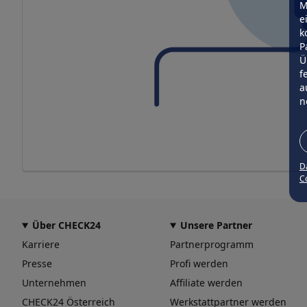
M
e
k
P
Ü
f
a
n
D
Co
Über CHECK24
Unsere Partner
Karriere
Partnerprogramm
Presse
Profi werden
Unternehmen
Affiliate werden
CHECK24 Österreich
Werkstattpartner werden