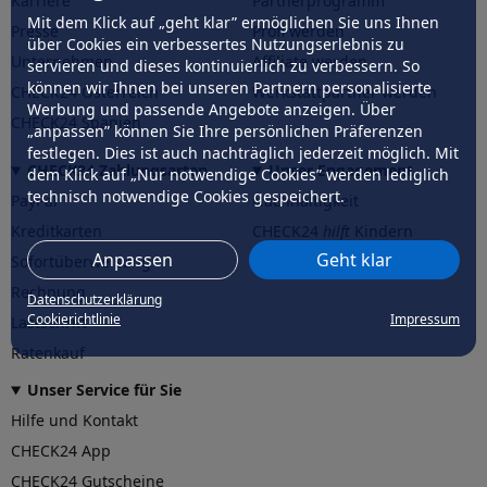
Karriere
Partnerprogramm
Mit dem Klick auf „geht klar” ermöglichen Sie uns Ihnen
Presse
Profi werden
über Cookies ein verbessertes Nutzungserlebnis zu
Unternehmen
Affiliate werden
servieren und dieses kontinuierlich zu verbessern. So
können wir Ihnen bei unseren Partnern personalisierte
CHECK24 Österreich
Werkstattpartner werden
Werbung und passende Angebote anzeigen. Über
CHECK24 Spanien
„anpassen” können Sie Ihre persönlichen Präferenzen
festlegen. Dies ist auch nachträglich jederzeit möglich. Mit
CHECK24 Zahlungsarten
Unser Engagement
dem Klick auf „Nur notwendige Cookies” werden lediglich
technisch notwendige Cookies gespeichert.
PayPal
Nachhaltigkeit
Kreditkarten
CHECK24
hilft
Kindern
Anpassen
Geht klar
Sofortüberweisung
CHECK24
hilft
der Natur
Rechnung
Datenschutzerklärung
Cookierichtlinie
Impressum
Lastschrift
Ratenkauf
Unser Service für Sie
Hilfe und Kontakt
CHECK24 App
CHECK24 Gutscheine