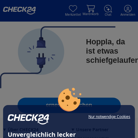
Skip to main content
Skip to main content
Warenkorb
Merkzettel
Chat
Anmelden
Hoppla, da
ist etwas
schiefgelaufe
erneut versuchen
Nur notwendige Cookies
Über CHECK24
Unsere Partner
Unvergleichlich lecker