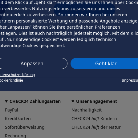
it dem Klick auf „geht klar” ermöglichen Sie uns Ihnen über Cooki
in verbessertes Nutzungserlebnis zu servieren und dieses
erneut versuchen
ontinuierlich zu verbessern. So können wir Ihnen bei unseren
artnern personalisierte Werbung und passende Angebote anzeige
ber „anpassen” können Sie Ihre persönlichen Präferenzen
estlegen. Dies ist auch nachträglich jederzeit möglich. Mit dem Kli
uf „Nur notwendige Cookies” werden lediglich technisch
otwendige Cookies gespeichert.
Anpassen
Geht klar
atenschutzerklärung
okierichtlinie
Impress
CHECK24 Zahlungsarten
Unser Engagement
PayPal
Nachhaltigkeit
Kreditkarten
CHECK24
hilft
Kindern
Sofortüberweisung
CHECK24
hilft
der Natur
Rechnung