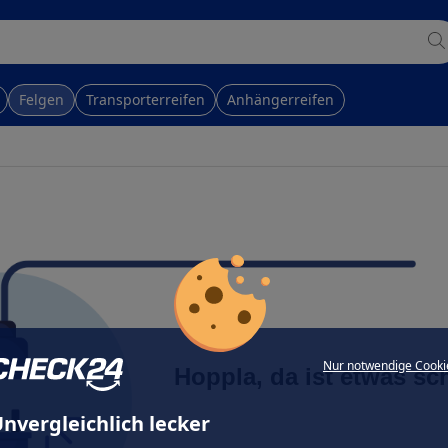
Felgen
Transporterreifen
Anhängerreifen
Nur notwendige Cooki
Hoppla, da ist etwas sc
nvergleichlich lecker