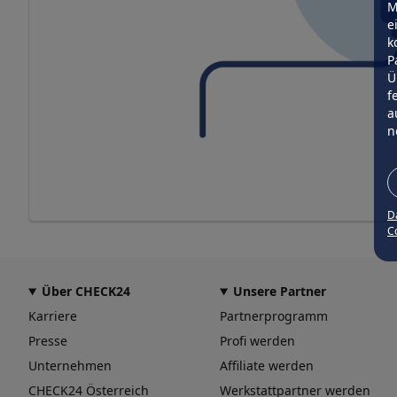
M
e
k
P
Ü
f
a
n
D
Co
Über CHECK24
Unsere Partner
Karriere
Partnerprogramm
Presse
Profi werden
Unternehmen
Affiliate werden
CHECK24 Österreich
Werkstattpartner werden