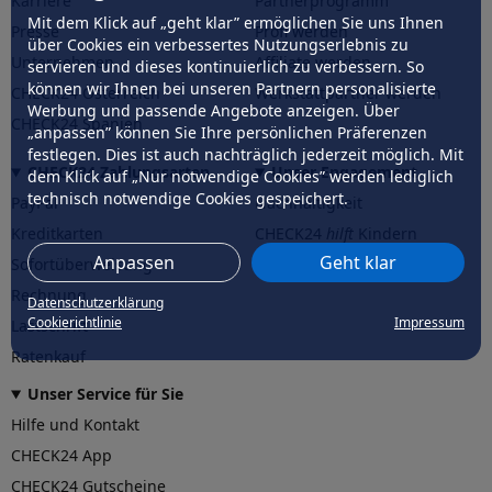
Karriere
Partnerprogramm
Mit dem Klick auf „geht klar” ermöglichen Sie uns Ihnen
Presse
Profi werden
über Cookies ein verbessertes Nutzungserlebnis zu
Unternehmen
Affiliate werden
servieren und dieses kontinuierlich zu verbessern. So
können wir Ihnen bei unseren Partnern personalisierte
CHECK24 Österreich
Werkstattpartner werden
Werbung und passende Angebote anzeigen. Über
CHECK24 Spanien
„anpassen” können Sie Ihre persönlichen Präferenzen
festlegen. Dies ist auch nachträglich jederzeit möglich. Mit
CHECK24 Zahlungsarten
Unser Engagement
dem Klick auf „Nur notwendige Cookies” werden lediglich
technisch notwendige Cookies gespeichert.
PayPal
Nachhaltigkeit
Kreditkarten
CHECK24
hilft
Kindern
Anpassen
Geht klar
Sofortüberweisung
CHECK24
hilft
der Natur
Rechnung
Datenschutzerklärung
Cookierichtlinie
Impressum
Lastschrift
Ratenkauf
Unser Service für Sie
Hilfe und Kontakt
CHECK24 App
CHECK24 Gutscheine