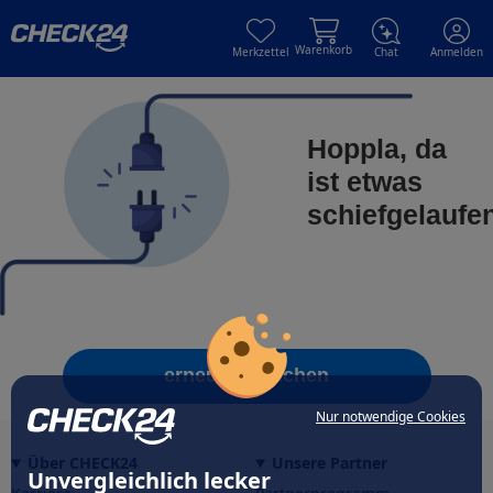
Skip to main content
Skip to main content
Warenkorb
Merkzettel
Chat
Anmelden
Hoppla, da
ist etwas
schiefgelaufe
erneut versuchen
Nur notwendige Cookies
Über CHECK24
Unsere Partner
Unvergleichlich lecker