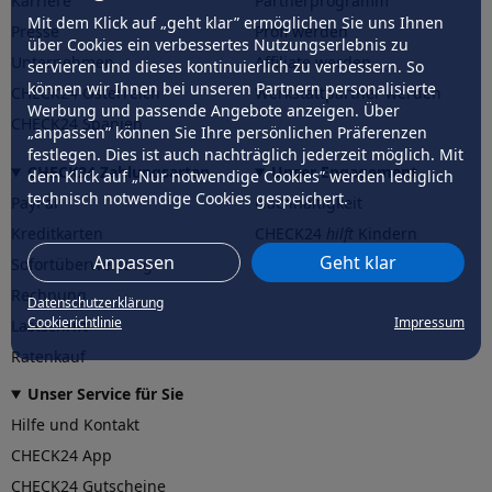
Karriere
Partnerprogramm
Mit dem Klick auf „geht klar” ermöglichen Sie uns Ihnen
Presse
Profi werden
über Cookies ein verbessertes Nutzungserlebnis zu
Unternehmen
Affiliate werden
servieren und dieses kontinuierlich zu verbessern. So
können wir Ihnen bei unseren Partnern personalisierte
CHECK24 Österreich
Werkstattpartner werden
Werbung und passende Angebote anzeigen. Über
CHECK24 Spanien
„anpassen” können Sie Ihre persönlichen Präferenzen
festlegen. Dies ist auch nachträglich jederzeit möglich. Mit
CHECK24 Zahlungsarten
Unser Engagement
dem Klick auf „Nur notwendige Cookies” werden lediglich
technisch notwendige Cookies gespeichert.
PayPal
Nachhaltigkeit
Kreditkarten
CHECK24
hilft
Kindern
Anpassen
Geht klar
Sofortüberweisung
CHECK24
hilft
der Natur
Rechnung
Datenschutzerklärung
Cookierichtlinie
Impressum
Lastschrift
Ratenkauf
Unser Service für Sie
Hilfe und Kontakt
CHECK24 App
CHECK24 Gutscheine