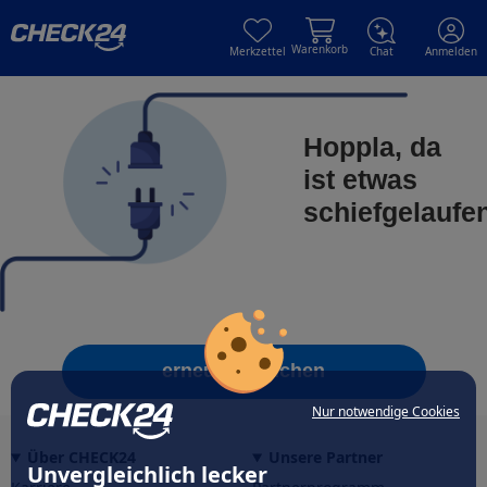
Skip to main content
Skip to main content
Warenkorb
Merkzettel
Chat
Anmelden
Hoppla, da
ist etwas
schiefgelaufe
erneut versuchen
Nur notwendige Cookies
Über CHECK24
Unsere Partner
Unvergleichlich lecker