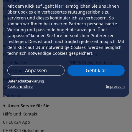
Karriere
Partnerprogramm
Mit dem Klick auf „geht klar” ermöglichen Sie uns Ihnen
Presse
Profi werden
über Cookies ein verbessertes Nutzungserlebnis zu
Unternehmen
Affiliate werden
servieren und dieses kontinuierlich zu verbessern. So
können wir Ihnen bei unseren Partnern personalisierte
CHECK24 Österreich
Werkstattpartner werden
Werbung und passende Angebote anzeigen. Über
CHECK24 Spanien
„anpassen” können Sie Ihre persönlichen Präferenzen
festlegen. Dies ist auch nachträglich jederzeit möglich. Mit
CHECK24 Zahlungsarten
Unser Engagement
dem Klick auf „Nur notwendige Cookies” werden lediglich
technisch notwendige Cookies gespeichert.
PayPal
Nachhaltigkeit
Kreditkarten
CHECK24
hilft
Kindern
Anpassen
Geht klar
Sofortüberweisung
CHECK24
hilft
der Natur
Rechnung
Datenschutzerklärung
Cookierichtlinie
Impressum
Lastschrift
Ratenkauf
Unser Service für Sie
Hilfe und Kontakt
CHECK24 App
CHECK24 Gutscheine