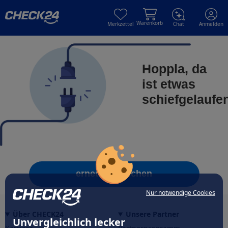
Skip to main content
Skip to main content
Warenkorb
Merkzettel
Chat
Anmelden
Hoppla, da
ist etwas
schiefgelaufe
erneut versuchen
Nur notwendige Cookies
Über CHECK24
Unsere Partner
Unvergleichlich lecker