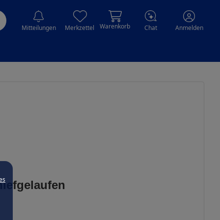
Warenkorb
Mitteilungen
Merkzettel
Chat
Anmelden
es
hiefgelaufen