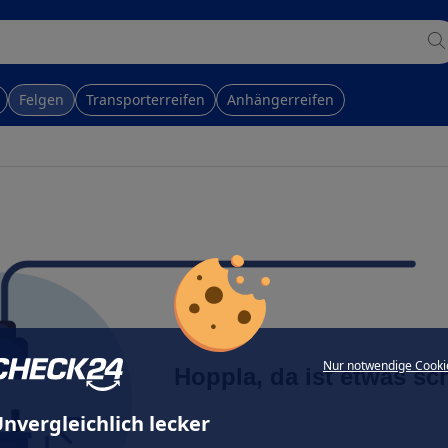
Felgen
Transporterreifen
Anhängerreifen
Nur notwendige Cooki
Hoppla, da ist etwas sc
nvergleichlich lecker