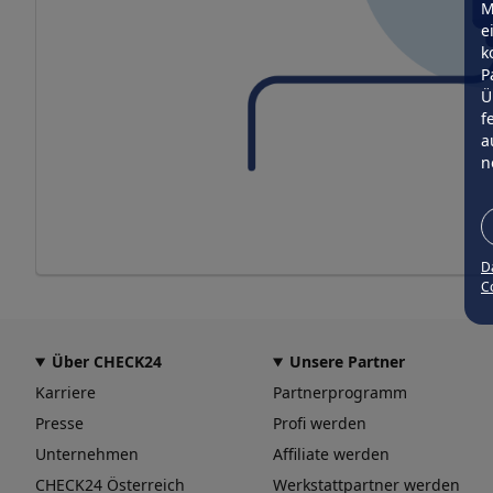
M
e
k
P
Ü
f
a
n
D
Co
Über CHECK24
Unsere Partner
Karriere
Partnerprogramm
Presse
Profi werden
Unternehmen
Affiliate werden
CHECK24 Österreich
Werkstattpartner werden