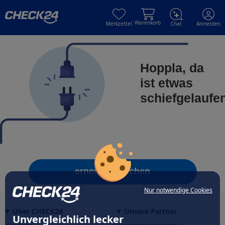
Skip to main content
Skip to main content
Warenkorb
Merkzettel
Chat
Anmelden
Hoppla, da
ist etwas
schiefgelaufe
erneut versuchen
Nur notwendige Cookies
Über CHECK24
Unsere Partner
Unvergleichlich lecker