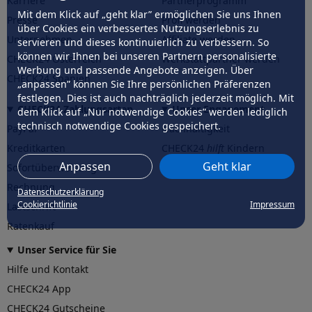
Karriere
Partnerprogramm
Mit dem Klick auf „geht klar” ermöglichen Sie uns Ihnen
Presse
Profi werden
über Cookies ein verbessertes Nutzungserlebnis zu
Unternehmen
Affiliate werden
servieren und dieses kontinuierlich zu verbessern. So
können wir Ihnen bei unseren Partnern personalisierte
CHECK24 Österreich
Werkstattpartner werden
Werbung und passende Angebote anzeigen. Über
CHECK24 Spanien
„anpassen” können Sie Ihre persönlichen Präferenzen
festlegen. Dies ist auch nachträglich jederzeit möglich. Mit
CHECK24 Zahlungsarten
Unser Engagement
dem Klick auf „Nur notwendige Cookies” werden lediglich
technisch notwendige Cookies gespeichert.
PayPal
Nachhaltigkeit
Kreditkarten
CHECK24
hilft
Kindern
Anpassen
Geht klar
Sofortüberweisung
CHECK24
hilft
der Natur
Rechnung
Datenschutzerklärung
Cookierichtlinie
Impressum
Lastschrift
Ratenkauf
Unser Service für Sie
Hilfe und Kontakt
CHECK24 App
CHECK24 Gutscheine