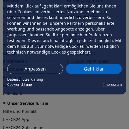
Karriere
Partnerprogramm
Mit dem Klick auf „geht klar” ermöglichen Sie uns Ihnen
Presse
Profi werden
über Cookies ein verbessertes Nutzungserlebnis zu
Unternehmen
Affiliate werden
servieren und dieses kontinuierlich zu verbessern. So
können wir Ihnen bei unseren Partnern personalisierte
CHECK24 Österreich
Werkstattpartner werden
Werbung und passende Angebote anzeigen. Über
CHECK24 Spanien
„anpassen” können Sie Ihre persönlichen Präferenzen
festlegen. Dies ist auch nachträglich jederzeit möglich. Mit
CHECK24 Zahlungsarten
Unser Engagement
dem Klick auf „Nur notwendige Cookies” werden lediglich
technisch notwendige Cookies gespeichert.
PayPal
Nachhaltigkeit
Kreditkarten
CHECK24
hilft
Kindern
Anpassen
Geht klar
Sofortüberweisung
CHECK24
hilft
der Natur
Rechnung
Datenschutzerklärung
Cookierichtlinie
Impressum
Lastschrift
Ratenkauf
Unser Service für Sie
Hilfe und Kontakt
CHECK24 App
CHECK24 Gutscheine