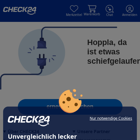
Skip to main content
Skip to main content
Warenkorb
Merkzettel
Chat
Anmelden
Hoppla, da
ist etwas
schiefgelaufe
erneut versuchen
Nur notwendige Cookies
Über CHECK24
Unsere Partner
Unvergleichlich lecker