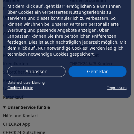
Karriere
Partnerprogramm
Mit dem Klick auf „geht klar” ermöglichen Sie uns Ihnen
Presse
Profi werden
über Cookies ein verbessertes Nutzungserlebnis zu
Unternehmen
Affiliate werden
servieren und dieses kontinuierlich zu verbessern. So
können wir Ihnen bei unseren Partnern personalisierte
CHECK24 Österreich
Werkstattpartner werden
Werbung und passende Angebote anzeigen. Über
CHECK24 Spanien
„anpassen” können Sie Ihre persönlichen Präferenzen
festlegen. Dies ist auch nachträglich jederzeit möglich. Mit
CHECK24 Zahlungsarten
Unser Engagement
dem Klick auf „Nur notwendige Cookies” werden lediglich
technisch notwendige Cookies gespeichert.
PayPal
Nachhaltigkeit
Kreditkarten
CHECK24
hilft
Kindern
Anpassen
Geht klar
Sofortüberweisung
CHECK24
hilft
der Natur
Rechnung
Datenschutzerklärung
Cookierichtlinie
Impressum
Lastschrift
Ratenkauf
Unser Service für Sie
Hilfe und Kontakt
CHECK24 App
CHECK24 Gutscheine