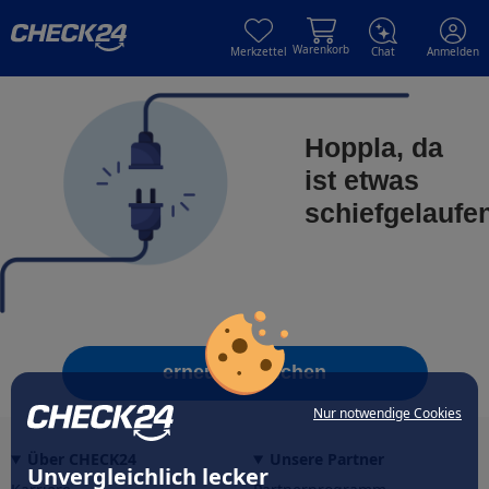
Skip to main content
Skip to main content
Warenkorb
Merkzettel
Chat
Anmelden
Hoppla, da
ist etwas
schiefgelaufe
erneut versuchen
Nur notwendige Cookies
Über CHECK24
Unsere Partner
Unvergleichlich lecker