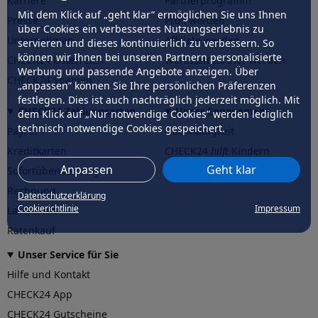
Karriere
Partnerprogramm
Mit dem Klick auf „geht klar” ermöglichen Sie uns Ihnen
Presse
Profi werden
über Cookies ein verbessertes Nutzungserlebnis zu
Unternehmen
Affiliate werden
servieren und dieses kontinuierlich zu verbessern. So
können wir Ihnen bei unseren Partnern personalisierte
CHECK24 Österreich
Werkstattpartner werden
Werbung und passende Angebote anzeigen. Über
CHECK24 Spanien
„anpassen” können Sie Ihre persönlichen Präferenzen
festlegen. Dies ist auch nachträglich jederzeit möglich. Mit
CHECK24 Zahlungsarten
Unser Engagement
dem Klick auf „Nur notwendige Cookies” werden lediglich
technisch notwendige Cookies gespeichert.
PayPal
Nachhaltigkeit
Kreditkarten
CHECK24
hilft
Kindern
Anpassen
Geht klar
Sofortüberweisung
CHECK24
hilft
der Natur
Rechnung
Datenschutzerklärung
Cookierichtlinie
Impressum
Lastschrift
Ratenkauf
Unser Service für Sie
Hilfe und Kontakt
CHECK24 App
CHECK24 Gutscheine