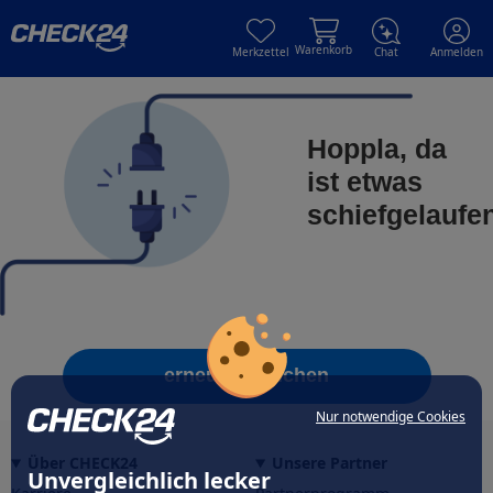
Skip to main content
Skip to main content
Warenkorb
Merkzettel
Chat
Anmelden
Hoppla, da
ist etwas
schiefgelaufe
erneut versuchen
Nur notwendige Cookies
Über CHECK24
Unsere Partner
Unvergleichlich lecker