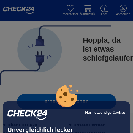
Skip to main content
Skip to main content
Warenkorb
Merkzettel
Chat
Anmelden
Hoppla, da
ist etwas
schiefgelaufe
erneut versuchen
Nur notwendige Cookies
Über CHECK24
Unsere Partner
Unvergleichlich lecker