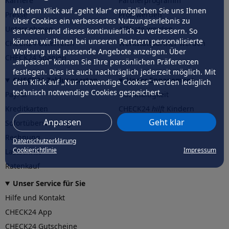
Karriere
Partnerprogramm
Mit dem Klick auf „geht klar” ermöglichen Sie uns Ihnen
Presse
Profi werden
über Cookies ein verbessertes Nutzungserlebnis zu
Unternehmen
Affiliate werden
servieren und dieses kontinuierlich zu verbessern. So
können wir Ihnen bei unseren Partnern personalisierte
CHECK24 Österreich
Werkstattpartner werden
Werbung und passende Angebote anzeigen. Über
CHECK24 Spanien
„anpassen” können Sie Ihre persönlichen Präferenzen
festlegen. Dies ist auch nachträglich jederzeit möglich. Mit
CHECK24 Zahlungsarten
Unser Engagement
dem Klick auf „Nur notwendige Cookies” werden lediglich
technisch notwendige Cookies gespeichert.
PayPal
Nachhaltigkeit
Kreditkarten
CHECK24
hilft
Kindern
Anpassen
Geht klar
Sofortüberweisung
CHECK24
hilft
der Natur
Rechnung
Datenschutzerklärung
Cookierichtlinie
Impressum
Lastschrift
Ratenkauf
Unser Service für Sie
Hilfe und Kontakt
CHECK24 App
CHECK24 Gutscheine