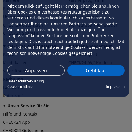
Karriere
Partnerprogramm
Mit dem Klick auf „geht klar” ermöglichen Sie uns Ihnen
Presse
Profi werden
über Cookies ein verbessertes Nutzungserlebnis zu
Unternehmen
Affiliate werden
servieren und dieses kontinuierlich zu verbessern. So
können wir Ihnen bei unseren Partnern personalisierte
CHECK24 Österreich
Werkstattpartner werden
Werbung und passende Angebote anzeigen. Über
CHECK24 Spanien
„anpassen” können Sie Ihre persönlichen Präferenzen
festlegen. Dies ist auch nachträglich jederzeit möglich. Mit
CHECK24 Zahlungsarten
Unser Engagement
dem Klick auf „Nur notwendige Cookies” werden lediglich
technisch notwendige Cookies gespeichert.
PayPal
Nachhaltigkeit
Kreditkarten
CHECK24
hilft
Kindern
Anpassen
Geht klar
Sofortüberweisung
CHECK24
hilft
der Natur
Rechnung
Datenschutzerklärung
Cookierichtlinie
Impressum
Lastschrift
Ratenkauf
Unser Service für Sie
Hilfe und Kontakt
CHECK24 App
CHECK24 Gutscheine