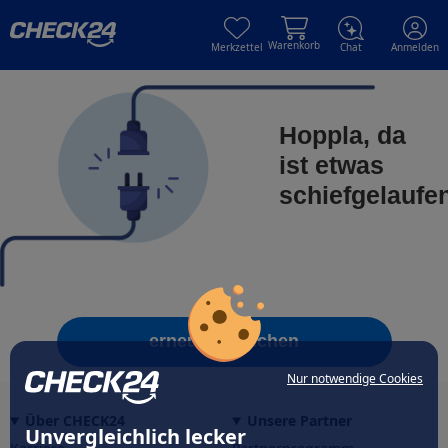
Skip to main content
Skip to main content
Warenkorb
Merkzettel
Chat
Anmelden
Hoppla, da
ist etwas
schiefgelaufe
erneut versuchen
Nur notwendige Cookies
Über CHECK24
Unsere Partner
Unvergleichlich lecker